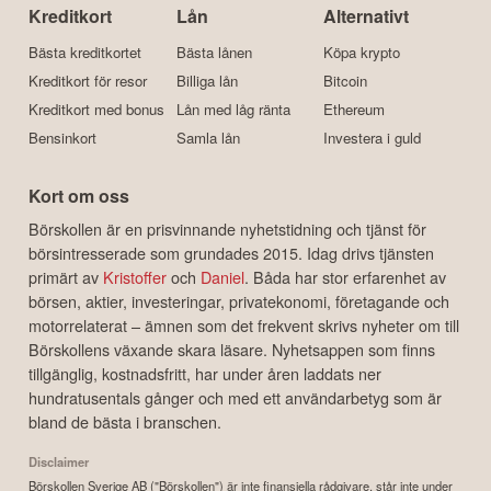
Kreditkort
Lån
Alternativt
Bästa kreditkortet
Bästa lånen
Köpa krypto
Kreditkort för resor
Billiga lån
Bitcoin
Kreditkort med bonus
Lån med låg ränta
Ethereum
Bensinkort
Samla lån
Investera i guld
Kort om oss
Börskollen är en prisvinnande nyhetstidning och tjänst för
börsintresserade som grundades 2015. Idag drivs tjänsten
primärt av
Kristoffer
och
Daniel
. Båda har stor erfarenhet av
börsen, aktier, investeringar, privatekonomi, företagande och
motorrelaterat – ämnen som det frekvent skrivs nyheter om till
Börskollens växande skara läsare. Nyhetsappen som finns
tillgänglig, kostnadsfritt, har under åren laddats ner
hundratusentals gånger och med ett användarbetyg som är
bland de bästa i branschen.
Disclaimer
Börskollen Sverige AB ("Börskollen") är inte finansiella rådgivare, står inte under