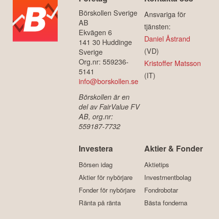
Börskollen Sverige
Ansvariga för
AB
tjänsten:
Ekvägen 6
Daniel Åstrand
141 30 Huddinge
(VD)
Sverige
Org.nr: 559236-
Kristoffer Matsson
5141
(IT)
info@borskollen.se
Börskollen är en
del av FairValue FV
AB, org.nr:
559187-7732
Investera
Aktier & Fonder
Börsen idag
Aktietips
Aktier för nybörjare
Investmentbolag
Fonder för nybörjare
Fondrobotar
Ränta på ränta
Bästa fonderna