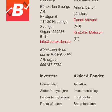
Börskollen Sverige
Ansvariga för
AB
tjänsten:
Ekvägen 6
Daniel Åstrand
141 30 Huddinge
(VD)
Sverige
Org.nr: 559236-
Kristoffer Matsson
5141
(IT)
info@borskollen.se
Börskollen är en
del av FairValue FV
AB, org.nr:
559187-7732
Investera
Aktier & Fonder
Börsen idag
Aktietips
Aktier för nybörjare
Investmentbolag
Fonder för nybörjare
Fondrobotar
Ränta på ränta
Bästa fonderna