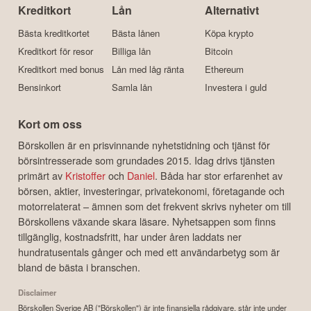
Kreditkort
Lån
Alternativt
Bästa kreditkortet
Bästa lånen
Köpa krypto
Kreditkort för resor
Billiga lån
Bitcoin
Kreditkort med bonus
Lån med låg ränta
Ethereum
Bensinkort
Samla lån
Investera i guld
Kort om oss
Börskollen är en prisvinnande nyhetstidning och tjänst för
börsintresserade som grundades 2015. Idag drivs tjänsten
primärt av
Kristoffer
och
Daniel
. Båda har stor erfarenhet av
börsen, aktier, investeringar, privatekonomi, företagande och
motorrelaterat – ämnen som det frekvent skrivs nyheter om till
Börskollens växande skara läsare. Nyhetsappen som finns
tillgänglig, kostnadsfritt, har under åren laddats ner
hundratusentals gånger och med ett användarbetyg som är
bland de bästa i branschen.
Disclaimer
Börskollen Sverige AB ("Börskollen") är inte finansiella rådgivare, står inte under