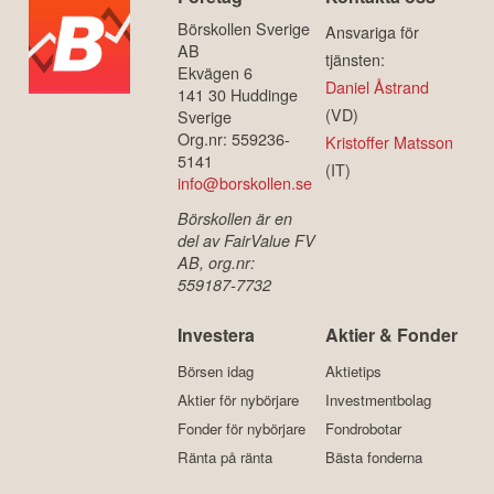
Börskollen Sverige
Ansvariga för
AB
tjänsten:
Ekvägen 6
Daniel Åstrand
141 30 Huddinge
(VD)
Sverige
Org.nr: 559236-
Kristoffer Matsson
5141
(IT)
info@borskollen.se
Börskollen är en
del av FairValue FV
AB, org.nr:
559187-7732
Investera
Aktier & Fonder
Börsen idag
Aktietips
Aktier för nybörjare
Investmentbolag
Fonder för nybörjare
Fondrobotar
Ränta på ränta
Bästa fonderna