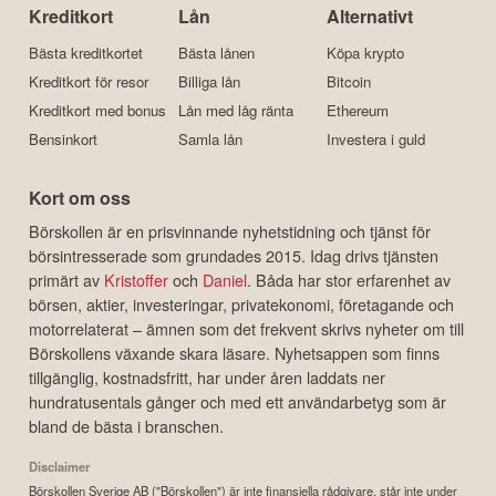
Kreditkort
Lån
Alternativt
Bästa kreditkortet
Bästa lånen
Köpa krypto
Kreditkort för resor
Billiga lån
Bitcoin
Kreditkort med bonus
Lån med låg ränta
Ethereum
Bensinkort
Samla lån
Investera i guld
Kort om oss
Börskollen är en prisvinnande nyhetstidning och tjänst för
börsintresserade som grundades 2015. Idag drivs tjänsten
primärt av
Kristoffer
och
Daniel
. Båda har stor erfarenhet av
börsen, aktier, investeringar, privatekonomi, företagande och
motorrelaterat – ämnen som det frekvent skrivs nyheter om till
Börskollens växande skara läsare. Nyhetsappen som finns
tillgänglig, kostnadsfritt, har under åren laddats ner
hundratusentals gånger och med ett användarbetyg som är
bland de bästa i branschen.
Disclaimer
Börskollen Sverige AB ("Börskollen") är inte finansiella rådgivare, står inte under