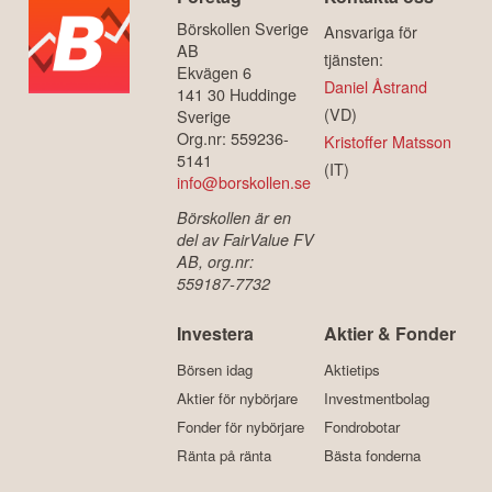
Börskollen Sverige
Ansvariga för
AB
tjänsten:
Ekvägen 6
Daniel Åstrand
141 30 Huddinge
(VD)
Sverige
Org.nr: 559236-
Kristoffer Matsson
5141
(IT)
info@borskollen.se
Börskollen är en
del av FairValue FV
AB, org.nr:
559187-7732
Investera
Aktier & Fonder
Börsen idag
Aktietips
Aktier för nybörjare
Investmentbolag
Fonder för nybörjare
Fondrobotar
Ränta på ränta
Bästa fonderna