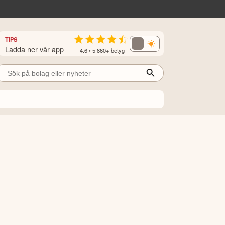
TIPS
Ladda ner vår app
4.6 • 5 860+ betyg