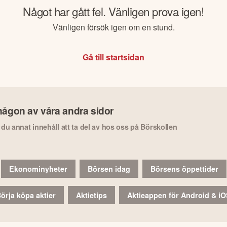
Något har gått fel. Vänligen prova igen!
Vänligen försök igen om en stund.
Gå till startsidan
någon av våra andra sidor
r du annat innehåll att ta del av hos oss på Börskollen
Ekonominyheter
Börsen idag
Börsens öppettider
örja köpa aktier
Aktietips
Aktieappen för Android & i