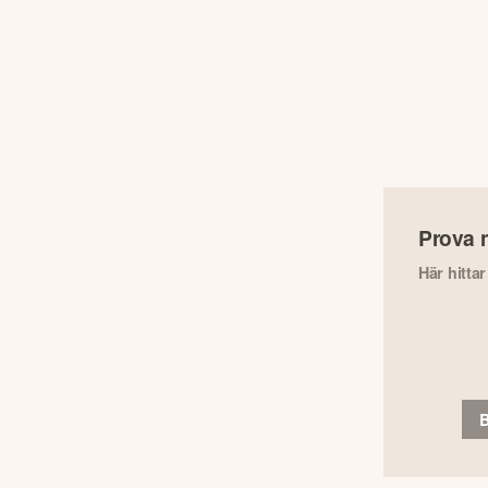
Prova 
Här hitta
B