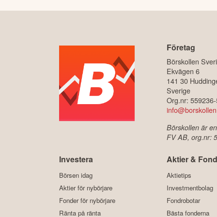
Företag
Börskollen Sver
Ekvägen 6
141 30 Hudding
Sverige
Org.nr: 559236
info@borskollen
Börskollen är en
FV AB, org.nr:
Investera
Aktier & Fond
Börsen idag
Aktietips
Aktier för nybörjare
Investmentbolag
Fonder för nybörjare
Fondrobotar
Ränta på ränta
Bästa fonderna