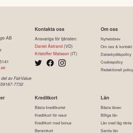
Kontakta oss
Om oss
ige AB
Ansvariga för tjänsten:
Nyhetsbrev
Daniel Åstrand
(VD)
Om oss & kontakt
e
Kristoffer Matsson
(IT)
Dataskyddspolicy
-5141
Cookiepolicy
.se
Redaktionell polic
 del av FairValue
 559187-7732
er
Kreditkort
Lån
Bästa kreditkortet
Bästa lånen
Kreditkort för resor
Billiga lån
Kreditkort med bonus
Lån med låg ränta
Bensinkort
Samla lån