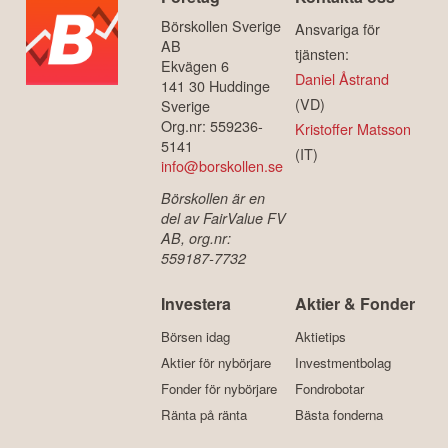
Börskollen Sverige
Ansvariga för
AB
tjänsten:
Ekvägen 6
Daniel Åstrand
141 30 Huddinge
(VD)
Sverige
Org.nr: 559236-
Kristoffer Matsson
5141
(IT)
info@borskollen.se
Börskollen är en
del av FairValue FV
AB, org.nr:
559187-7732
Investera
Aktier & Fonder
Börsen idag
Aktietips
Aktier för nybörjare
Investmentbolag
Fonder för nybörjare
Fondrobotar
Ränta på ränta
Bästa fonderna