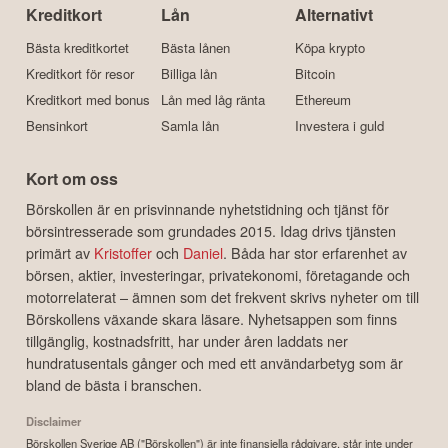
Kreditkort
Lån
Alternativt
Bästa kreditkortet
Bästa lånen
Köpa krypto
Kreditkort för resor
Billiga lån
Bitcoin
Kreditkort med bonus
Lån med låg ränta
Ethereum
Bensinkort
Samla lån
Investera i guld
Kort om oss
Börskollen är en prisvinnande nyhetstidning och tjänst för
börsintresserade som grundades 2015. Idag drivs tjänsten
primärt av
Kristoffer
och
Daniel
. Båda har stor erfarenhet av
börsen, aktier, investeringar, privatekonomi, företagande och
motorrelaterat – ämnen som det frekvent skrivs nyheter om till
Börskollens växande skara läsare. Nyhetsappen som finns
tillgänglig, kostnadsfritt, har under åren laddats ner
hundratusentals gånger och med ett användarbetyg som är
bland de bästa i branschen.
Disclaimer
Börskollen Sverige AB ("Börskollen") är inte finansiella rådgivare, står inte under