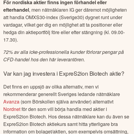
För nordiska aktier finns ingen förhandel eller
efterhandel
, men nätmäklaren IG ger däremot möjligheten
att handla OMXS30-index (Sverige30) dygnet runt under
vardagar, vilket ger dig en möjlighet att ta positioner eller
hedga din aktieportfölj före eller efter stängning (kl. 09.00-
17.30).
72% av alla icke-professionella kunder förlorar pengar på
CFD-handel hos den här leverantören.
Var kan jag investera i
ExpreS2ion Biotech
aktie?
Det finns en uppsjö av olika alternativ, men vi
rekommenderar generellt Sveriges ledande nätmäklare
Avanza
(som Börskollen själva använder) alternativt
Nordnet
för den som vill börja handla med aktier i
ExpreS2ion Biotech
. Hos dessa nätmäklare kan du även se
ExpreS2ion Biotech
aktiekurs samt hitta ytterligare bra
information om bolaget/aktien, som exempelvis omsättning,