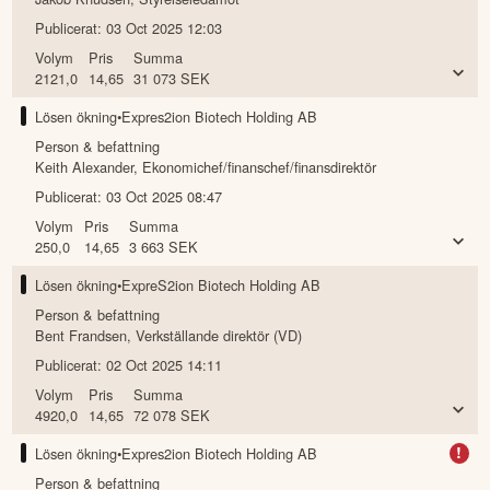
Publicerat:
03 Oct 2025 12:03
Volym
Pris
Summa
2121,0
14,65
31 073
SEK
Lösen ökning
•
Expres2ion Biotech Holding AB
Person & befattning
Keith Alexander
,
Ekonomichef/finanschef/finansdirektör
Publicerat:
03 Oct 2025 08:47
Volym
Pris
Summa
250,0
14,65
3 663
SEK
Lösen ökning
•
ExpreS2ion Biotech Holding AB
Person & befattning
Bent Frandsen
,
Verkställande direktör (VD)
Publicerat:
02 Oct 2025 14:11
Volym
Pris
Summa
4920,0
14,65
72 078
SEK
!
Lösen ökning
•
Expres2ion Biotech Holding AB
Person & befattning