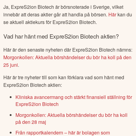
Ja,
ExpreS2ion Biotech
är börsnoterade
i Sverige
, vilket
innebär att deras aktier går att handla på börsen.
Här
kan du
se aktuell aktiekurs för
ExpreS2ion Biotech
.
Vad har hänt med
ExpreS2ion Biotech
aktien?
Här är den senaste nyheten där
ExpreS2ion Biotech
nämns:
Morgonkollen: Aktuella börshändelser du bör ha koll på den
25 juni
.
Här är tre nyheter till som kan förklara vad som hänt med
ExpreS2ion Biotech
aktien:
Kliniska avancermang och stärkt finansiell ställning för
ExpreS2ion Biotech
Morgonkollen: Aktuella börshändelser du bör ha koll
på den 28 maj
Från rapportkalendern – här är bolagen som