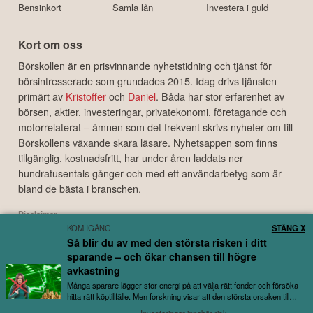
Bensinkort
Samla lån
Investera i guld
Kort om oss
Börskollen är en prisvinnande nyhetstidning och tjänst för
börsintresserade som grundades 2015. Idag drivs tjänsten
primärt av
Kristoffer
och
Daniel
. Båda har stor erfarenhet av
börsen, aktier, investeringar, privatekonomi, företagande och
motorrelaterat – ämnen som det frekvent skrivs nyheter om till
Börskollens växande skara läsare. Nyhetsappen som finns
tillgänglig, kostnadsfritt, har under åren laddats ner
hundratusentals gånger och med ett användarbetyg som är
bland de bästa i branschen.
Disclaimer
KOM IGÅNG
STÄNG X
Börskollen Sverige AB ("Börskollen") är inte finansiella rådgivare, står inte under
Så blir du av med den största risken i ditt
finansinspektionens tillsyn och ger inga råd till dig. Detta innebär att
sparande – och ökar chansen till högre
investeringsbeslut baserade på information som direkt eller indirekt härrörande
från Börskollen eller personer med koppling till Börskollen, alltid fattas
avkastning
självständigt av investeraren. Börskollen frånsäger sig allt ansvar för eventuell
Många sparare lägger stor energi på att välja rätt fonder och försöka
förlust eller skada av vad slag det må vara som grundar sig på användandet av
hitta rätt köptillfälle. Men forskning visar att den största orsaken till
utebliven avkastning...
material härrörande från tjänsten Börskollen.