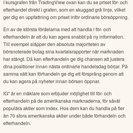
I kursgrafen från TradingView ovan kan du se priset för- och
efterhandel direkt i grafen, som en skuggad grå linje, vilket
ger dig en uppfattning om priset inför ordinarie börsöppning.
En av de största fördelarna med att handla i för- och
efterhandeln är att du kan agera snabbt på ny information.
Till exempel släpper den absoluta majoriteten av
börsnoterade bolag sina kvartalsrapporter när marknaden
har stängt. Då kan efterhandeln ge dig chansen att justera
dina positioner innan nästa ordinarie handelsdag börjar. På
samma sätt kan förhandeln ge dig ett försprång genom att
du kan agera på nyheter innan börsen öppnar.
IG* är en mäklare som erbjuder möjlighet till för- och
efterhandeln på de amerikanska marknaderna, för såväl
populära aktier som index. Hos dem kan du handla på fler
än 70 stora amerikanska aktier under både förhandeln och
efterhandeln.