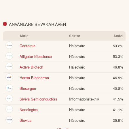
ANVÄNDARE BEVAKAR ÄVEN
Aktie
Sektor
Andel
Cantargia
Hälsovård
53.2
%
Alligator Bioscience
Hälsovård
53.3
%
Active Biotech
Hälsovård
46.8
%
Hansa Biopharma
Hälsovård
46.9
%
Biosergen
Hälsovård
40.8
%
Sivers Semiconductors
Informationsteknik
41.5
%
Nanologica
Hälsovård
41.1
%
Biovica
Hälsovård
35.5
%