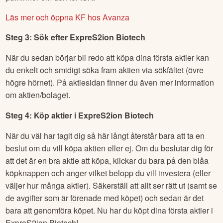
Läs mer och öppna KF hos Avanza
Steg 3: Sök efter
ExpreS2ion Biotech
När du sedan börjar bli redo att köpa dina första aktier kan
du enkelt och smidigt söka fram aktien via sökfältet (övre
högre hörnet). På aktiesidan finner du även mer information
om aktien/bolaget.
Steg 4: Köp aktier i
ExpreS2ion Biotech
När du väl har tagit dig så här långt återstår bara att ta en
beslut om du vill köpa aktien eller ej. Om du beslutar dig för
att det är en bra aktie att köpa, klickar du bara på den blåa
köpknappen och anger vilket belopp du vill investera (eller
väljer hur många aktier). Säkerställ att allt ser rätt ut (samt se
de avgifter som är förenade med köpet) och sedan är det
bara att genomföra köpet. Nu har du köpt dina första aktier i
ExpreS2ion Biotech
!