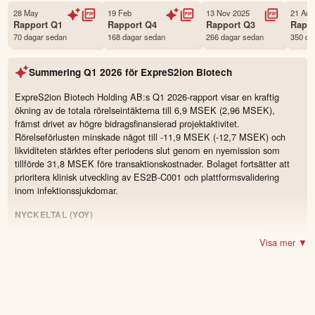
Första handelsdag
28 Jul 2016
28 May
19 Feb
13 Nov 2025
21 Aug
Rapport
Q1
Rapport
Q4
Rapport
Q3
Rapp
Antal ägare Avanza
3,069 st
70 dagar sedan
168 dagar sedan
266 dagar sedan
350 da
Antal ägare Nordnet
3,695 st
Källa:
Börsdata
Summering
Q1 2026
för
ExpreS2ion Biotech
ExpreS2ion Biotech Holding AB:s Q1 2026-rapport visar en kraftig
ökning av de totala rörelseintäkterna till 6,9 MSEK (2,96 MSEK),
främst drivet av högre bidragsfinansierad projektaktivitet.
Rörelseförlusten minskade något till -11,9 MSEK (-12,7 MSEK) och
likviditeten stärktes efter periodens slut genom en nyemission som
tillförde 31,8 MSEK före transaktionskostnader. Bolaget fortsätter att
prioritera klinisk utveckling av ES2B-C001 och plattformsvalidering
inom infektionssjukdomar.
NYCKELTAL (YOY)
6,87 MSEK
(2,96)
Omsättning
132.3
%
Visa mer ▼
−11,94 MSEK
(−12,66)
Resultat
1,038 MSEK
Nettoomsättning (CRO och
-22.1
%
licensverksamhet)
(1,332)
−25,49 MSEK
(−20,347)
Kassaflöde från den löpande verksamheten