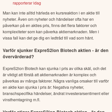
rapporterar idag
Man kan inte alltid härleda en kursreaktion i en aktie till
nyheter. Även om nyheter och händelser ofta har en
påverkan på en akties pris, finns det flera faktorer och
komplexiteter som kan påverka aktiemarknaden. Men i
vissa fall kan det ge dig en ledtråd till vad som hänt.
Varför sjunker
ExpreS2ion Biotech
aktien - är den
övervärderad?
ExpreS2ion Biotech
kan sjunka i pris av olika skäl, och det
är viktigt att förstå att aktiemarknaden är komplex och
påverkas av många faktorer. Några vanliga orsaker till varför
en aktie kan sjunka i pris är: Negativa nyheter,
branschspecifika händelser, ändrat investerarsentiment eller
vinsthemtagning m.fl.
Varför stiger
ExpreS2ion Biotech
aktien - är den