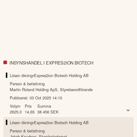
INSYNSHANDEL I EXPRES2ION BIOTECH
Lösen ökning
•
Expres2ion Biotech Holding AB
Person & befattning
Martin Roland Holding ApS
,
Styrelseordförande
Publicerat:
03 Oct 2025 14:10
Volym
Pris
Summa
2625,0
14,65
38 456
SEK
Lösen ökning
•
Expres2ion Biotech Holding AB
Person & befattning
Jakob Knudsen
,
Styrelseledamot