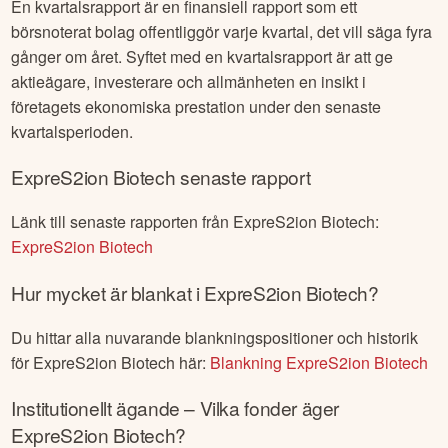
En kvartalsrapport är en finansiell rapport som ett
börsnoterat bolag offentliggör varje kvartal, det vill säga fyra
gånger om året. Syftet med en kvartalsrapport är att ge
aktieägare, investerare och allmänheten en insikt i
företagets ekonomiska prestation under den senaste
kvartalsperioden.
ExpreS2ion Biotech
senaste rapport
Länk till senaste rapporten från
ExpreS2ion Biotech
:
ExpreS2ion Biotech
Hur mycket är blankat i
ExpreS2ion Biotech
?
Du hittar alla nuvarande blankningspositioner och historik
för
ExpreS2ion Biotech
här:
Blankning
ExpreS2ion Biotech
Institutionellt ägande – Vilka fonder äger
ExpreS2ion Biotech
?