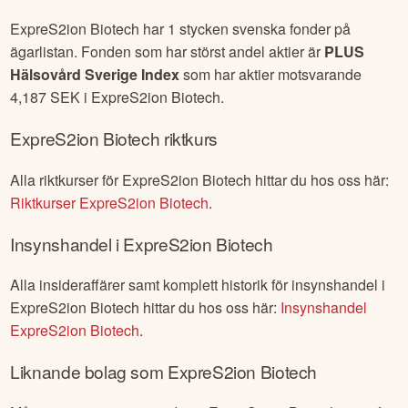
ExpreS2ion Biotech
har
1
stycken svenska fonder på
ägarlistan. Fonden som har störst andel aktier är
PLUS
Hälsovård Sverige Index
som har aktier motsvarande
4,187
SEK i
ExpreS2ion Biotech
.
ExpreS2ion Biotech
riktkurs
Alla riktkurser för
ExpreS2ion Biotech
hittar du hos oss här:
Riktkurser
ExpreS2ion Biotech
.
Insynshandel i
ExpreS2ion Biotech
Alla insideraffärer samt komplett historik för insynshandel i
ExpreS2ion Biotech
hittar du hos oss här:
Insynshandel
ExpreS2ion Biotech
.
Liknande bolag som
ExpreS2ion Biotech