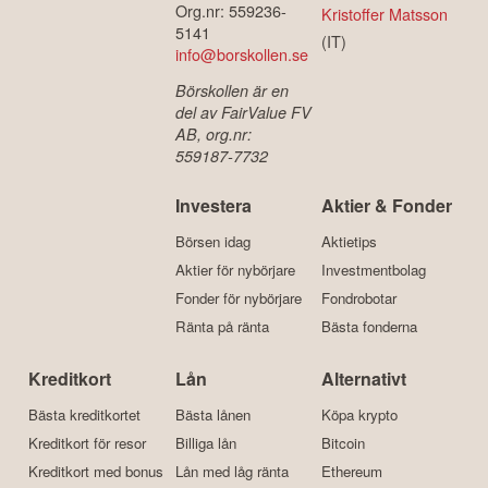
Org.nr: 559236-
Kristoffer Matsson
5141
(IT)
info@borskollen.se
Börskollen är en
del av FairValue FV
AB, org.nr:
559187-7732
Investera
Aktier & Fonder
Börsen idag
Aktietips
Aktier för nybörjare
Investmentbolag
Fonder för nybörjare
Fondrobotar
Ränta på ränta
Bästa fonderna
Kreditkort
Lån
Alternativt
Bästa kreditkortet
Bästa lånen
Köpa krypto
Kreditkort för resor
Billiga lån
Bitcoin
Kreditkort med bonus
Lån med låg ränta
Ethereum