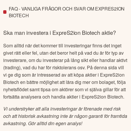
FAQ - VANLIGA FRÅGOR OCH SVAR OM EXPRES2ION
BIOTECH
Ska man investera i
ExpreS2ion Biotech
aktie?
Som alltid när det kommer till investeringar finns det inget
givet rätt eller fel, utan det beror helt på vad du är för typ av
investerare, om du investerar på lång sikt eller handlar aktivt
(trading), vad du har för risktolerans osv. På denna sida vill
vi ge dig som är intresserad av att köpa aktier i
ExpreS2ion
Biotech
en bättre möjlighet att lära dig mer om bolaget, följa
nyhetsflödet samt tipsa om aktörer som vi själva gillar för att
fortsätta analysera och handla aktier i
ExpreS2ion Biotech
.
Vi understryker att alla investeringar är förenade med risk
och att historisk avkastning inte är någon garanti för framtida
avkastning. Gör alltid din egen analys!