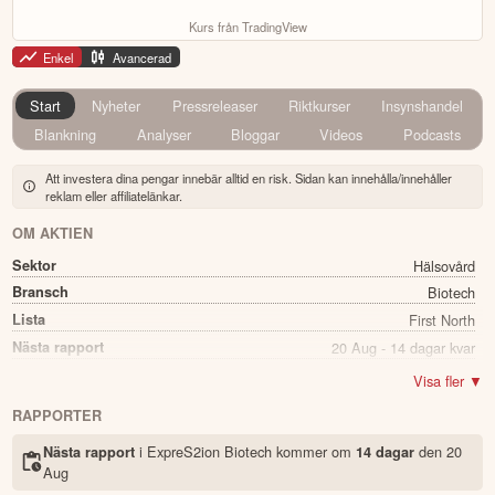
Kurs från TradingView
Enkel
Avancerad
Start
Nyheter
Pressreleaser
Riktkurser
Insynshandel
Blankning
Analyser
Bloggar
Videos
Podcasts
Att investera dina pengar innebär alltid en risk. Sidan kan innehålla/innehåller
reklam eller affiliatelänkar.
OM AKTIEN
Sektor
Hälsovård
Bransch
Biotech
Lista
First North
Nästa rapport
20 Aug - 14 dagar kvar
Utdelning
Nej
Visa fler ▼
Namn
ExpreS2ion Biotech
RAPPORTER
Ticker
EXPRS2
i ExpreS2ion Biotech kommer
om
den
20
Nästa rapport
14 dagar
Status
Noterad
Aug
Land
Sverige