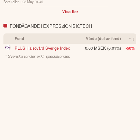
Börskollen
• 28 May 04:45
rapporterar idag den 28 maj.
Visa fler
Öppna rapport (PDF)
FONDÄGANDE I EXPRES2ION BIOTECH
Fond
Värde (del av fond)
↑↓
PLUS Hälsovård Sverige Index
0.00 MSEK
(0.01%)
-50%
* Svenska fonder exkl. specialfonder.