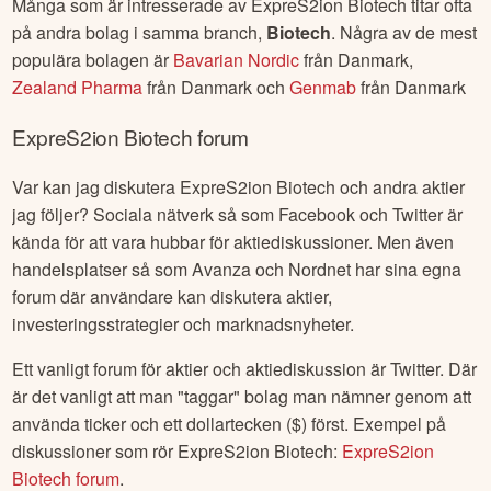
Många som är intresserade av
ExpreS2ion Biotech
titar ofta
på andra bolag i samma branch,
Biotech
. Några av de mest
populära bolagen är
Bavarian Nordic
från
Danmark
,
Zealand Pharma
från
Danmark
och
Genmab
från
Danmark
ExpreS2ion Biotech
forum
Var kan jag diskutera
ExpreS2ion Biotech
och andra aktier
jag följer? Sociala nätverk så som Facebook och Twitter är
kända för att vara hubbar för aktiediskussioner. Men även
handelsplatser så som Avanza och Nordnet har sina egna
forum där användare kan diskutera aktier,
investeringsstrategier och marknadsnyheter.
Ett vanligt forum för aktier och aktiediskussion är Twitter. Där
är det vanligt att man "taggar" bolag man nämner genom att
använda ticker och ett dollartecken ($) först. Exempel på
diskussioner som rör
ExpreS2ion Biotech
:
ExpreS2ion
Biotech
forum
.