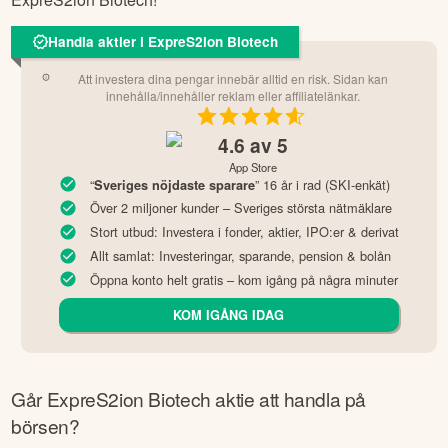
Handla aktier i ExpreS2ion Biotech
Att investera dina pengar innebär alltid en risk. Sidan kan
innehålla/innehåller reklam eller affiliatelänkar.
4.6
av 5
App Store
“
” 16 år i rad (SKI-enkät)
Sveriges nöjdaste sparare
Över 2 miljoner kunder – Sveriges största nätmäklare
Stort utbud: Investera i fonder, aktier, IPO:er & derivat
Allt samlat: Investeringar, sparande, pension & bolån
Öppna konto helt gratis – kom igång på några minuter
KOM IGÅNG IDAG
Går
ExpreS2ion Biotech
aktie att handla på
börsen?