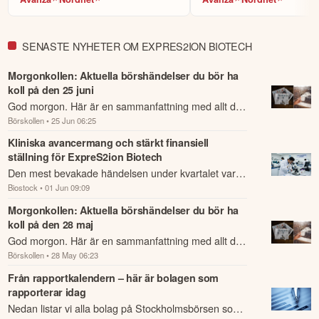
guided by the emerging data and independent oversight, with a focus 
on generating the highest quality evidence to support the programme's 
next stage. We will execute with discipline—advancing the clinical 
SENASTE NYHETER OM EXPRES2ION BIOTECH
programme thoughtfully, progressing our infectious disease portfolio, 
and actively engaging with potential partners on the strength of a 
Morgonkollen: Aktuella börshändelser du bör ha
growing body of clinical and platform evidence.

koll på den 25 juni
God morgon. Här är en sammanfattning med allt du
I thank our shareholders for their continued confidence and support.

Börskollen
• 25 Jun 06:25
behöver veta om nattens händelser och kommande
dagens viktigaste händelser på börsen.
Sincerely,

Kliniska avancermang och stärkt finansiell
ställning för ExpreS2ion Biotech
Bent U. Frandsen

Den mest bevakade händelsen under kvartalet var
CEO
Biostock
• 01 Jun 09:09
den fortsatta utvecklingen av ES2B-C001,
ExpreS2ions HER2-riktade aktiva immunterapi för
Morgonkollen: Aktuella börshändelser du bör ha
Denna summering har tagits fram med hjälp av AI och kan
koll på den 28 maj
pat...
därför innehålla förenklingar eller sakna viss information.
God morgon. Här är en sammanfattning med allt du
Innehållet ska inte ses som investeringsråd eller personlig
Börskollen
• 28 May 06:23
rådgivning. Ta alltid del av bolagets fullständiga kvartalsrapport
behöver veta om nattens händelser och kommande
innan du fattar investeringsbeslut. Historisk avkastning är ingen
dagens viktigaste händelser på börsen.
Från rapportkalendern – här är bolagen som
garanti för framtida avkastning.
Skulle du upptäcka fel eller
rapporterar idag
andra förbättringsförslag i materialet är du välkommen att
Nedan listar vi alla bolag på Stockholmsbörsen som
kontakta oss
.