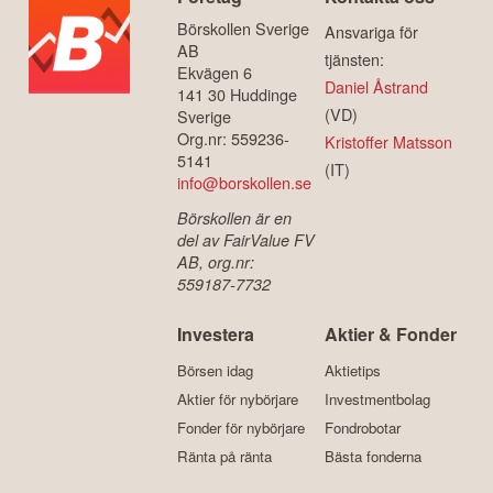
Börskollen Sverige
Ansvariga för
AB
tjänsten:
Ekvägen 6
Daniel Åstrand
141 30 Huddinge
(VD)
Sverige
Org.nr: 559236-
Kristoffer Matsson
5141
(IT)
info@borskollen.se
Börskollen är en
del av FairValue FV
AB, org.nr:
559187-7732
Investera
Aktier & Fonder
Börsen idag
Aktietips
Aktier för nybörjare
Investmentbolag
Fonder för nybörjare
Fondrobotar
Ränta på ränta
Bästa fonderna