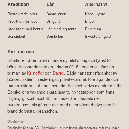
Kreditkort
Lån
Alternativt
Bästa kreditkortet
Bästa lånen
Köpa krypto
Kreditkort för resor
Billiga lån
Bitcoin
Kreditkort med bonus
Lån med låg ränta
Ethereum
Bensinkort
Samla lån
Investera i guld
Kort om oss
Börskollen är en prisvinnande nyhetstidning och tjänst för
börsintresserade som grundades 2015. Idag drivs tjänsten
primärt av
Kristoffer
och
Daniel
. Båda har stor erfarenhet av
börsen, aktier, investeringar, privatekonomi, företagande och
motorrelaterat – ämnen som det frekvent skrivs nyheter om till
Börskollens växande skara läsare. Nyhetsappen som finns
tillgänglig, kostnadsfritt, har under åren laddats ner
hundratusentals gånger och med ett användarbetyg som är
bland de bästa i branschen.
Disclaimer
Börskollen Sverige AB ("Börskollen") är inte finansiella rådgivare, står inte under