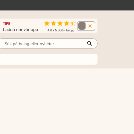
TIPS
Ladda ner vår app
4.6 • 5 860+ betyg