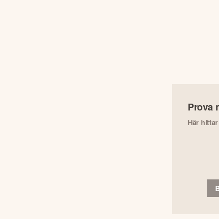
Prova 
Här hitta
B