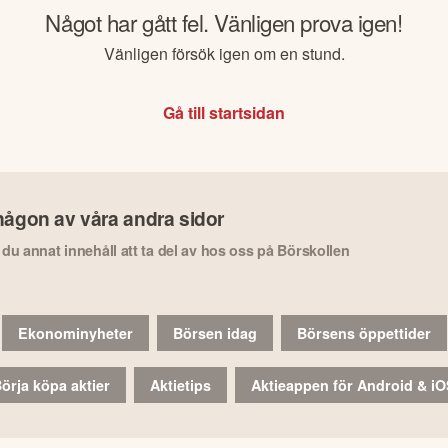
Något har gått fel. Vänligen prova igen!
Vänligen försök igen om en stund.
Gå till startsidan
någon av våra andra sidor
r du annat innehåll att ta del av hos oss på Börskollen
Ekonominyheter
Börsen idag
Börsens öppettider
örja köpa aktier
Aktietips
Aktieappen för Android & i