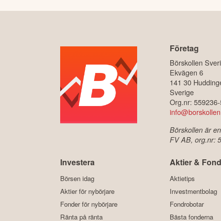
Företag
Börskollen Sver
Ekvägen 6
141 30 Hudding
Sverige
Org.nr: 559236
info@borskollen
Börskollen är en
FV AB, org.nr:
Investera
Aktier & Fond
Börsen idag
Aktietips
Aktier för nybörjare
Investmentbolag
Fonder för nybörjare
Fondrobotar
Ränta på ränta
Bästa fonderna