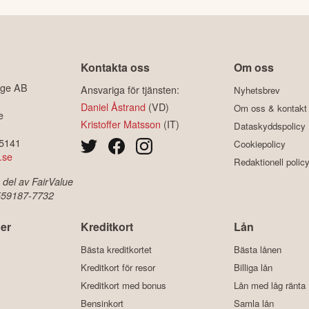
Kontakta oss
Om oss
ige AB
Ansvariga för tjänsten:
Nyhetsbrev
Daniel Åstrand
(VD)
Om oss & kontakt
e
Kristoffer Matsson
(IT)
Dataskyddspolicy
-5141
Cookiepolicy
.se
Redaktionell polic
 del av FairValue
 559187-7732
er
Kreditkort
Lån
Bästa kreditkortet
Bästa lånen
Kreditkort för resor
Billiga lån
Kreditkort med bonus
Lån med låg ränta
Bensinkort
Samla lån