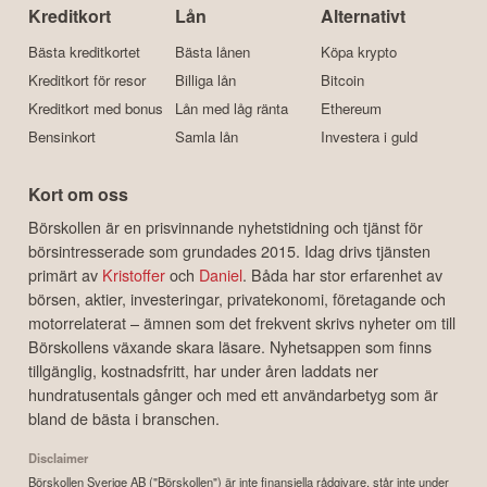
Kreditkort
Lån
Alternativt
Bästa kreditkortet
Bästa lånen
Köpa krypto
Kreditkort för resor
Billiga lån
Bitcoin
Kreditkort med bonus
Lån med låg ränta
Ethereum
Bensinkort
Samla lån
Investera i guld
Kort om oss
Börskollen är en prisvinnande nyhetstidning och tjänst för
börsintresserade som grundades 2015. Idag drivs tjänsten
primärt av
Kristoffer
och
Daniel
. Båda har stor erfarenhet av
börsen, aktier, investeringar, privatekonomi, företagande och
motorrelaterat – ämnen som det frekvent skrivs nyheter om till
Börskollens växande skara läsare. Nyhetsappen som finns
tillgänglig, kostnadsfritt, har under åren laddats ner
hundratusentals gånger och med ett användarbetyg som är
bland de bästa i branschen.
Disclaimer
Börskollen Sverige AB ("Börskollen") är inte finansiella rådgivare, står inte under