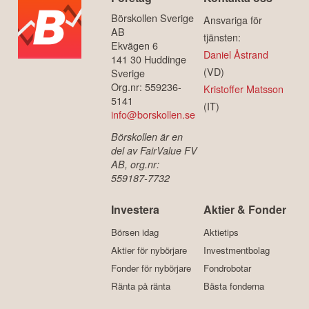
Börskollen Sverige
Ansvariga för
AB
tjänsten:
Ekvägen 6
Daniel Åstrand
141 30 Huddinge
(VD)
Sverige
Org.nr: 559236-
Kristoffer Matsson
5141
(IT)
info@borskollen.se
Börskollen är en
del av FairValue FV
AB, org.nr:
559187-7732
Investera
Aktier & Fonder
Börsen idag
Aktietips
Aktier för nybörjare
Investmentbolag
Fonder för nybörjare
Fondrobotar
Ränta på ränta
Bästa fonderna