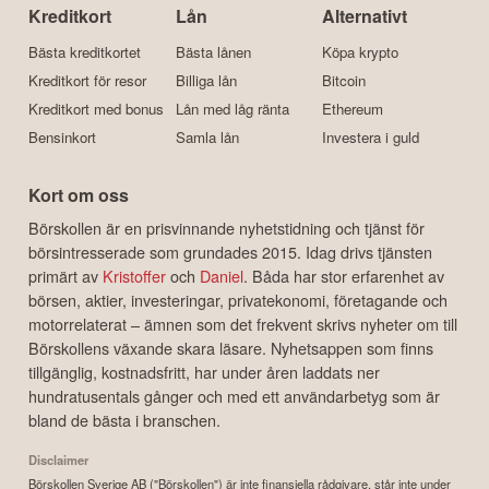
Kreditkort
Lån
Alternativt
Bästa kreditkortet
Bästa lånen
Köpa krypto
Kreditkort för resor
Billiga lån
Bitcoin
Kreditkort med bonus
Lån med låg ränta
Ethereum
Bensinkort
Samla lån
Investera i guld
Kort om oss
Börskollen är en prisvinnande nyhetstidning och tjänst för
börsintresserade som grundades 2015. Idag drivs tjänsten
primärt av
Kristoffer
och
Daniel
. Båda har stor erfarenhet av
börsen, aktier, investeringar, privatekonomi, företagande och
motorrelaterat – ämnen som det frekvent skrivs nyheter om till
Börskollens växande skara läsare. Nyhetsappen som finns
tillgänglig, kostnadsfritt, har under åren laddats ner
hundratusentals gånger och med ett användarbetyg som är
bland de bästa i branschen.
Disclaimer
Börskollen Sverige AB ("Börskollen") är inte finansiella rådgivare, står inte under