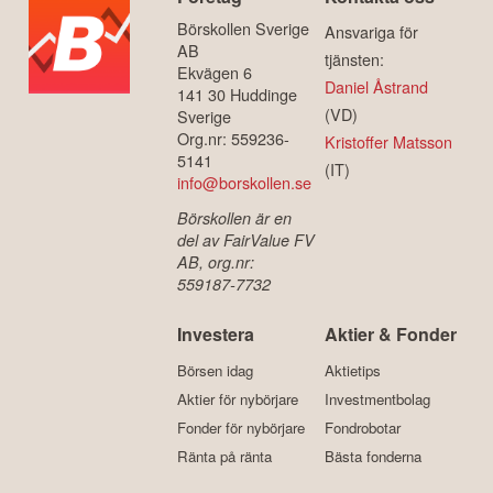
Börskollen Sverige
Ansvariga för
AB
tjänsten:
Ekvägen 6
Daniel Åstrand
141 30 Huddinge
(VD)
Sverige
Org.nr: 559236-
Kristoffer Matsson
5141
(IT)
info@borskollen.se
Börskollen är en
del av FairValue FV
AB, org.nr:
559187-7732
Investera
Aktier & Fonder
Börsen idag
Aktietips
Aktier för nybörjare
Investmentbolag
Fonder för nybörjare
Fondrobotar
Ränta på ränta
Bästa fonderna