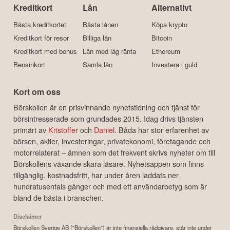
Kreditkort
Lån
Alternativt
Bästa kreditkortet
Bästa lånen
Köpa krypto
Kreditkort för resor
Billiga lån
Bitcoin
Kreditkort med bonus
Lån med låg ränta
Ethereum
Bensinkort
Samla lån
Investera i guld
Kort om oss
Börskollen är en prisvinnande nyhetstidning och tjänst för
börsintresserade som grundades 2015. Idag drivs tjänsten
primärt av
Kristoffer
och
Daniel
. Båda har stor erfarenhet av
börsen, aktier, investeringar, privatekonomi, företagande och
motorrelaterat – ämnen som det frekvent skrivs nyheter om till
Börskollens växande skara läsare. Nyhetsappen som finns
tillgänglig, kostnadsfritt, har under åren laddats ner
hundratusentals gånger och med ett användarbetyg som är
bland de bästa i branschen.
Disclaimer
Börskollen Sverige AB ("Börskollen") är inte finansiella rådgivare, står inte under