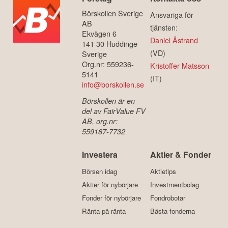
Börskollen Sverige
Ansvariga för
AB
tjänsten:
Ekvägen 6
Daniel Åstrand
141 30 Huddinge
(VD)
Sverige
Org.nr: 559236-
Kristoffer Matsson
5141
(IT)
info@borskollen.se
Börskollen är en
del av FairValue FV
AB, org.nr:
559187-7732
Investera
Aktier & Fonder
Börsen idag
Aktietips
Aktier för nybörjare
Investmentbolag
Fonder för nybörjare
Fondrobotar
Ränta på ränta
Bästa fonderna