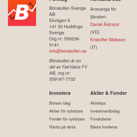
Börskollen Sverige
Ansvariga för
AB
tjänsten:
Ekvägen 6
Daniel Åstrand
141 30 Huddinge
(VD)
Sverige
Org.nr: 559236-
Kristoffer Matsson
5141
(IT)
info@borskollen.se
Börskollen är en
del av FairValue FV
AB, org.nr:
559187-7732
Investera
Aktier & Fonder
Börsen idag
Aktietips
Aktier för nybörjare
Investmentbolag
Fonder för nybörjare
Fondrobotar
Ränta på ränta
Bästa fonderna