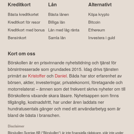
Kreditkort
Lån
Alternativt
Bästa kreditkortet
Bästa lånen
Köpa krypto
Kreditkort för resor
Billiga lån
Bitcoin
Kreditkort med bonus
Lån med låg ränta
Ethereum
Bensinkort
Samla lån
Investera i guld
Kort om oss
Börskollen är en prisvinnande nyhetstidning och tjänst för
börsintresserade som grundades 2015. Idag drivs tjänsten
primärt av
Kristoffer
och
Daniel
. Båda har stor erfarenhet av
börsen, aktier, investeringar, privatekonomi, företagande och
motorrelaterat – ämnen som det frekvent skrivs nyheter om till
Börskollens växande skara läsare. Nyhetsappen som finns
tillgänglig, kostnadsfritt, har under åren laddats ner
hundratusentals gånger och med ett användarbetyg som är
bland de bästa i branschen.
Disclaimer
Börskollen Sverige AB ("Börskollen") är inte finansiella rådgivare, står inte under