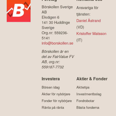
Börskollen Sverige
Ansvariga för
AB
tjänsten:
Ekvägen 6
Daniel Åstrand
141 30 Huddinge
(VD)
Sverige
Org.nr: 559236-
Kristoffer Matsson
5141
(IT)
info@borskollen.se
Börskollen är en
del av FairValue FV
AB, org.nr:
559187-7732
Investera
Aktier & Fonder
Börsen idag
Aktietips
Aktier för nybörjare
Investmentbolag
Fonder för nybörjare
Fondrobotar
Ränta på ränta
Bästa fonderna