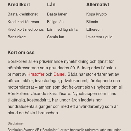
Kreditkort
Lån
Alternativt
Bästa kreditkortet
Bästa lånen
Köpa krypto
Kreditkort för resor
Billiga lån
Bitcoin
Kreditkort med bonus
Lån med låg ränta
Ethereum
Bensinkort
Samla lån
Investera i guld
Kort om oss
Börskollen är en prisvinnande nyhetstidning och tjänst för
börsintresserade som grundades 2015. Idag drivs tjänsten
primärt av
Kristoffer
och
Daniel
. Båda har stor erfarenhet av
börsen, aktier, investeringar, privatekonomi, företagande och
motorrelaterat – ämnen som det frekvent skrivs nyheter om till
Börskollens växande skara läsare. Nyhetsappen som finns
tillgänglig, kostnadsfritt, har under åren laddats ner
hundratusentals gånger och med ett användarbetyg som är
bland de bästa i branschen.
Disclaimer
Börskollen Sverige AB ("Börskollen") är inte finansiella rådgivare, står inte under