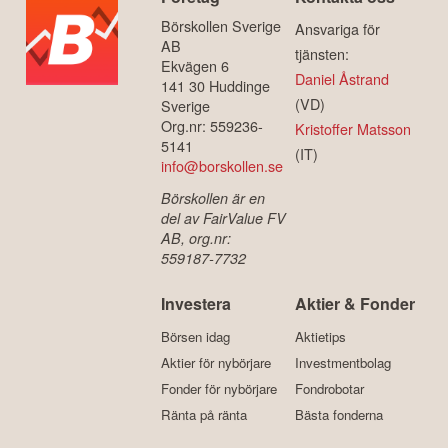
Börskollen Sverige
Ansvariga för
AB
tjänsten:
Ekvägen 6
Daniel Åstrand
141 30 Huddinge
(VD)
Sverige
Org.nr: 559236-
Kristoffer Matsson
5141
(IT)
info@borskollen.se
Börskollen är en
del av FairValue FV
AB, org.nr:
559187-7732
Investera
Aktier & Fonder
Börsen idag
Aktietips
Aktier för nybörjare
Investmentbolag
Fonder för nybörjare
Fondrobotar
Ränta på ränta
Bästa fonderna