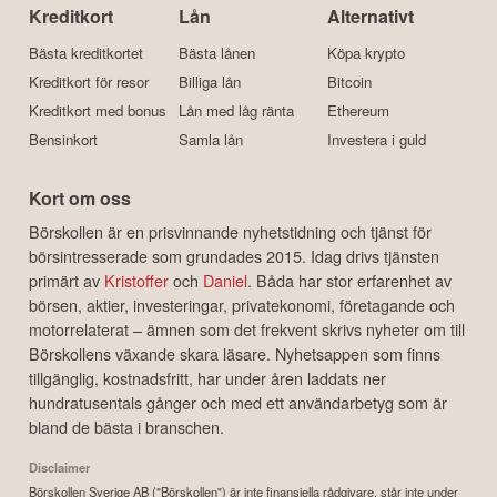
Kreditkort
Lån
Alternativt
Bästa kreditkortet
Bästa lånen
Köpa krypto
Kreditkort för resor
Billiga lån
Bitcoin
Kreditkort med bonus
Lån med låg ränta
Ethereum
Bensinkort
Samla lån
Investera i guld
Kort om oss
Börskollen är en prisvinnande nyhetstidning och tjänst för
börsintresserade som grundades 2015. Idag drivs tjänsten
primärt av
Kristoffer
och
Daniel
. Båda har stor erfarenhet av
börsen, aktier, investeringar, privatekonomi, företagande och
motorrelaterat – ämnen som det frekvent skrivs nyheter om till
Börskollens växande skara läsare. Nyhetsappen som finns
tillgänglig, kostnadsfritt, har under åren laddats ner
hundratusentals gånger och med ett användarbetyg som är
bland de bästa i branschen.
Disclaimer
Börskollen Sverige AB ("Börskollen") är inte finansiella rådgivare, står inte under