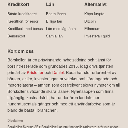
Kreditkort
Lån
Alternativt
Bästa kreditkortet
Bästa lånen
Köpa krypto
Kreditkort för resor
Billiga lån
Bitcoin
Kreditkort med bonus
Lån med låg ränta
Ethereum
Bensinkort
Samla lån
Investera i guld
Kort om oss
Börskollen är en prisvinnande nyhetstidning och tjänst för
börsintresserade som grundades 2015. Idag drivs tjänsten
primärt av
Kristoffer
och
Daniel
. Båda har stor erfarenhet av
börsen, aktier, investeringar, privatekonomi, företagande och
motorrelaterat – ämnen som det frekvent skrivs nyheter om till
Börskollens växande skara läsare. Nyhetsappen som finns
tillgänglig, kostnadsfritt, har under åren laddats ner
hundratusentals gånger och med ett användarbetyg som är
bland de bästa i branschen.
Disclaimer
Börskollen Sverige AB ("Börskollen") är inte finansiella rådgivare, står inte under