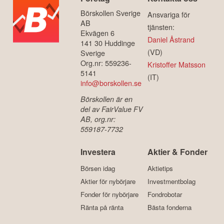
Börskollen Sverige
Ansvariga för
AB
tjänsten:
Ekvägen 6
Daniel Åstrand
141 30 Huddinge
(VD)
Sverige
Org.nr: 559236-
Kristoffer Matsson
5141
(IT)
info@borskollen.se
Börskollen är en
del av FairValue FV
AB, org.nr:
559187-7732
Investera
Aktier & Fonder
Börsen idag
Aktietips
Aktier för nybörjare
Investmentbolag
Fonder för nybörjare
Fondrobotar
Ränta på ränta
Bästa fonderna