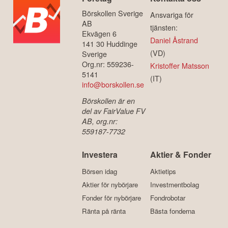
Börskollen Sverige
Ansvariga för
AB
tjänsten:
Ekvägen 6
Daniel Åstrand
141 30 Huddinge
(VD)
Sverige
Org.nr: 559236-
Kristoffer Matsson
5141
(IT)
info@borskollen.se
Börskollen är en
del av FairValue FV
AB, org.nr:
559187-7732
Investera
Aktier & Fonder
Börsen idag
Aktietips
Aktier för nybörjare
Investmentbolag
Fonder för nybörjare
Fondrobotar
Ränta på ränta
Bästa fonderna