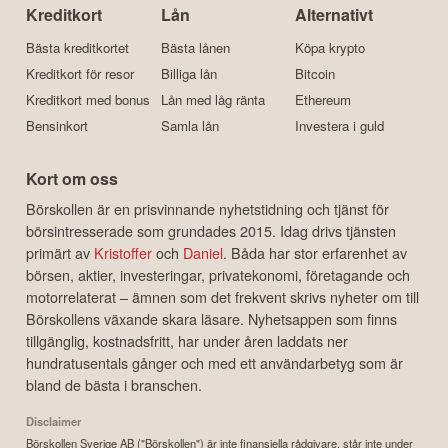
Kreditkort
Lån
Alternativt
Bästa kreditkortet
Bästa lånen
Köpa krypto
Kreditkort för resor
Billiga lån
Bitcoin
Kreditkort med bonus
Lån med låg ränta
Ethereum
Bensinkort
Samla lån
Investera i guld
Kort om oss
Börskollen är en prisvinnande nyhetstidning och tjänst för
börsintresserade som grundades 2015. Idag drivs tjänsten
primärt av
Kristoffer
och
Daniel
. Båda har stor erfarenhet av
börsen, aktier, investeringar, privatekonomi, företagande och
motorrelaterat – ämnen som det frekvent skrivs nyheter om till
Börskollens växande skara läsare. Nyhetsappen som finns
tillgänglig, kostnadsfritt, har under åren laddats ner
hundratusentals gånger och med ett användarbetyg som är
bland de bästa i branschen.
Disclaimer
Börskollen Sverige AB ("Börskollen") är inte finansiella rådgivare, står inte under