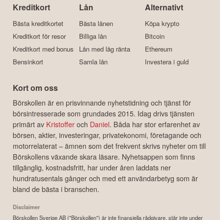
Kreditkort
Lån
Alternativt
Bästa kreditkortet
Bästa lånen
Köpa krypto
Kreditkort för resor
Billiga lån
Bitcoin
Kreditkort med bonus
Lån med låg ränta
Ethereum
Bensinkort
Samla lån
Investera i guld
Kort om oss
Börskollen är en prisvinnande nyhetstidning och tjänst för
börsintresserade som grundades 2015. Idag drivs tjänsten
primärt av
Kristoffer
och
Daniel
. Båda har stor erfarenhet av
börsen, aktier, investeringar, privatekonomi, företagande och
motorrelaterat – ämnen som det frekvent skrivs nyheter om till
Börskollens växande skara läsare. Nyhetsappen som finns
tillgänglig, kostnadsfritt, har under åren laddats ner
hundratusentals gånger och med ett användarbetyg som är
bland de bästa i branschen.
Disclaimer
Börskollen Sverige AB ("Börskollen") är inte finansiella rådgivare, står inte under