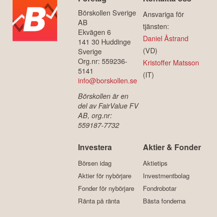
Börskollen Sverige
Ansvariga för
AB
tjänsten:
Ekvägen 6
Daniel Åstrand
141 30 Huddinge
(VD)
Sverige
Org.nr: 559236-
Kristoffer Matsson
5141
(IT)
info@borskollen.se
Börskollen är en
del av FairValue FV
AB, org.nr:
559187-7732
Investera
Aktier & Fonder
Börsen idag
Aktietips
Aktier för nybörjare
Investmentbolag
Fonder för nybörjare
Fondrobotar
Ränta på ränta
Bästa fonderna