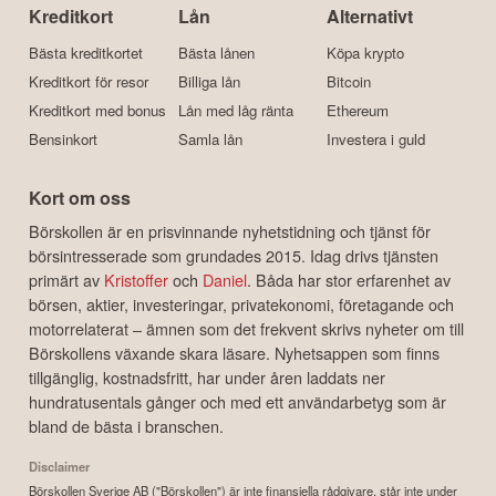
Kreditkort
Lån
Alternativt
Bästa kreditkortet
Bästa lånen
Köpa krypto
Kreditkort för resor
Billiga lån
Bitcoin
Kreditkort med bonus
Lån med låg ränta
Ethereum
Bensinkort
Samla lån
Investera i guld
Kort om oss
Börskollen är en prisvinnande nyhetstidning och tjänst för
börsintresserade som grundades 2015. Idag drivs tjänsten
primärt av
Kristoffer
och
Daniel
. Båda har stor erfarenhet av
börsen, aktier, investeringar, privatekonomi, företagande och
motorrelaterat – ämnen som det frekvent skrivs nyheter om till
Börskollens växande skara läsare. Nyhetsappen som finns
tillgänglig, kostnadsfritt, har under åren laddats ner
hundratusentals gånger och med ett användarbetyg som är
bland de bästa i branschen.
Disclaimer
Börskollen Sverige AB ("Börskollen") är inte finansiella rådgivare, står inte under