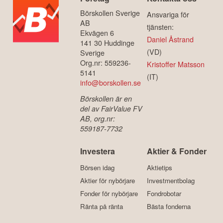
Börskollen Sverige
Ansvariga för
AB
tjänsten:
Ekvägen 6
Daniel Åstrand
141 30 Huddinge
(VD)
Sverige
Org.nr: 559236-
Kristoffer Matsson
5141
(IT)
info@borskollen.se
Börskollen är en
del av FairValue FV
AB, org.nr:
559187-7732
Investera
Aktier & Fonder
Börsen idag
Aktietips
Aktier för nybörjare
Investmentbolag
Fonder för nybörjare
Fondrobotar
Ränta på ränta
Bästa fonderna