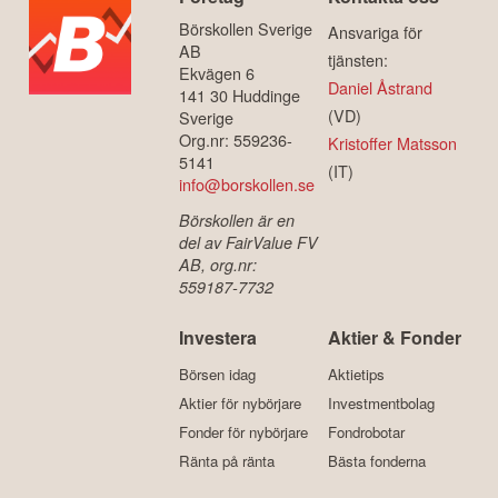
Börskollen Sverige
Ansvariga för
AB
tjänsten:
Ekvägen 6
Daniel Åstrand
141 30 Huddinge
(VD)
Sverige
Org.nr: 559236-
Kristoffer Matsson
5141
(IT)
info@borskollen.se
Börskollen är en
del av FairValue FV
AB, org.nr:
559187-7732
Investera
Aktier & Fonder
Börsen idag
Aktietips
Aktier för nybörjare
Investmentbolag
Fonder för nybörjare
Fondrobotar
Ränta på ränta
Bästa fonderna