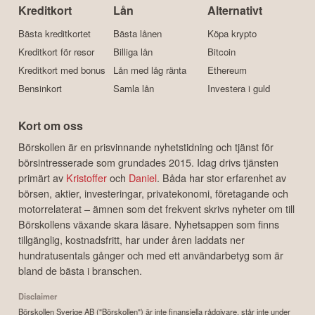
Kreditkort
Lån
Alternativt
Bästa kreditkortet
Bästa lånen
Köpa krypto
Kreditkort för resor
Billiga lån
Bitcoin
Kreditkort med bonus
Lån med låg ränta
Ethereum
Bensinkort
Samla lån
Investera i guld
Kort om oss
Börskollen är en prisvinnande nyhetstidning och tjänst för
börsintresserade som grundades 2015. Idag drivs tjänsten
primärt av
Kristoffer
och
Daniel
. Båda har stor erfarenhet av
börsen, aktier, investeringar, privatekonomi, företagande och
motorrelaterat – ämnen som det frekvent skrivs nyheter om till
Börskollens växande skara läsare. Nyhetsappen som finns
tillgänglig, kostnadsfritt, har under åren laddats ner
hundratusentals gånger och med ett användarbetyg som är
bland de bästa i branschen.
Disclaimer
Börskollen Sverige AB ("Börskollen") är inte finansiella rådgivare, står inte under