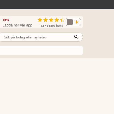
TIPS
Ladda ner vår app
4.6 • 5 860+ betyg