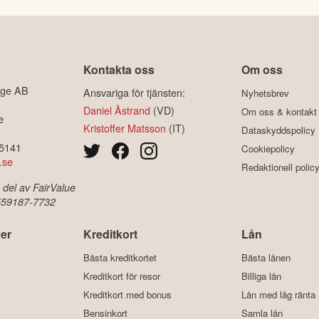
Kontakta oss
Om oss
ige AB
Ansvariga för tjänsten:
Nyhetsbrev
Daniel Åstrand
(VD)
Om oss & kontakt
e
Kristoffer Matsson
(IT)
Dataskyddspolicy
-5141
Cookiepolicy
.se
Redaktionell polic
 del av FairValue
 559187-7732
er
Kreditkort
Lån
Bästa kreditkortet
Bästa lånen
Kreditkort för resor
Billiga lån
Kreditkort med bonus
Lån med låg ränta
Bensinkort
Samla lån