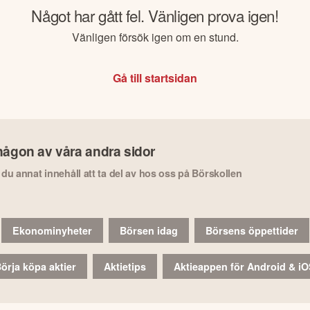
Något har gått fel. Vänligen prova igen!
Vänligen försök igen om en stund.
Gå till startsidan
någon av våra andra sidor
r du annat innehåll att ta del av hos oss på Börskollen
Ekonominyheter
Börsen idag
Börsens öppettider
örja köpa aktier
Aktietips
Aktieappen för Android & i