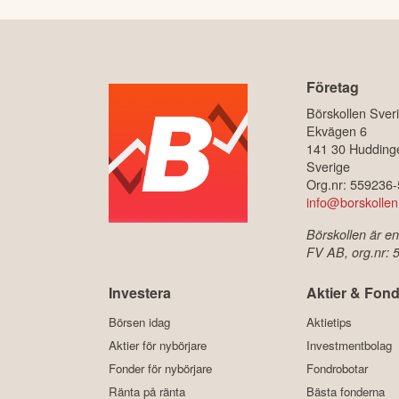
Företag
Börskollen Sver
Ekvägen 6
141 30 Hudding
Sverige
Org.nr: 559236
info@borskollen
Börskollen är en
FV AB, org.nr:
Investera
Aktier & Fond
Börsen idag
Aktietips
Aktier för nybörjare
Investmentbolag
Fonder för nybörjare
Fondrobotar
Ränta på ränta
Bästa fonderna