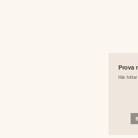
Prova 
Här hitta
B