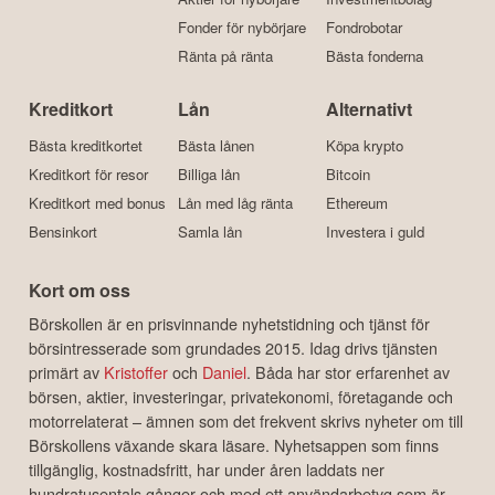
Fonder för nybörjare
Fondrobotar
Ränta på ränta
Bästa fonderna
Kreditkort
Lån
Alternativt
Bästa kreditkortet
Bästa lånen
Köpa krypto
Kreditkort för resor
Billiga lån
Bitcoin
Kreditkort med bonus
Lån med låg ränta
Ethereum
Bensinkort
Samla lån
Investera i guld
Kort om oss
Börskollen är en prisvinnande nyhetstidning och tjänst för
börsintresserade som grundades 2015. Idag drivs tjänsten
primärt av
Kristoffer
och
Daniel
. Båda har stor erfarenhet av
börsen, aktier, investeringar, privatekonomi, företagande och
motorrelaterat – ämnen som det frekvent skrivs nyheter om till
Börskollens växande skara läsare. Nyhetsappen som finns
tillgänglig, kostnadsfritt, har under åren laddats ner
hundratusentals gånger och med ett användarbetyg som är