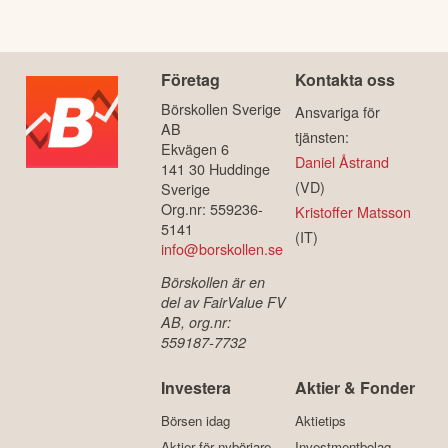
Företag
Kontakta oss
Börskollen Sverige
Ansvariga för
AB
tjänsten:
Ekvägen 6
Daniel Åstrand
141 30 Huddinge
(VD)
Sverige
Org.nr: 559236-
Kristoffer Matsson
5141
(IT)
info@borskollen.se
Börskollen är en
del av FairValue FV
AB, org.nr:
559187-7732
Investera
Aktier & Fonder
Börsen idag
Aktietips
Aktier för nybörjare
Investmentbolag