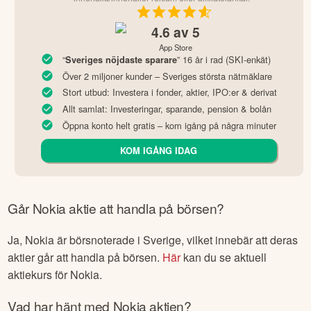
4.6
av 5
App Store
“
” 16 år i rad (SKI-enkät)
Sveriges nöjdaste sparare
Över 2 miljoner kunder – Sveriges största nätmäklare
Stort utbud: Investera i fonder, aktier, IPO:er & derivat
Allt samlat: Investeringar, sparande, pension & bolån
Öppna konto helt gratis – kom igång på några minuter
KOM IGÅNG IDAG
Går
Nokia
aktie att handla på börsen?
Ja,
Nokia
är börsnoterade
i Sverige
, vilket innebär att deras
aktier går att handla på börsen.
Här
kan du se aktuell
aktiekurs för
Nokia
.
Vad har hänt med
Nokia
aktien?