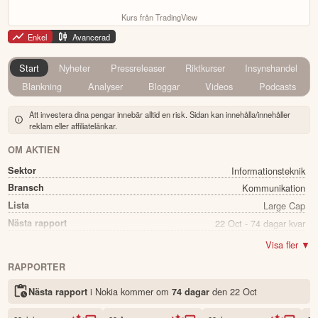
Kurs från TradingView
Enkel
Avancerad
Start
Nyheter
Pressreleaser
Riktkurser
Insynshandel
Blankning
Analyser
Bloggar
Videos
Podcasts
Att investera dina pengar innebär alltid en risk. Sidan kan innehålla/innehåller
reklam eller affiliatelänkar.
OM AKTIEN
Sektor
Informationsteknik
Bransch
Kommunikation
Lista
Large Cap
Nästa rapport
22 Oct - 74 dagar kvar
Utdelning
Ja
Visa fler ▼
Direkavkastning
1.74%
RAPPORTER
Utdelning summa
0.14
i Nokia kommer
om
den
22 Oct
Nästa rapport
74 dagar
Namn
Nokia
Ticker
NOKIA SEK