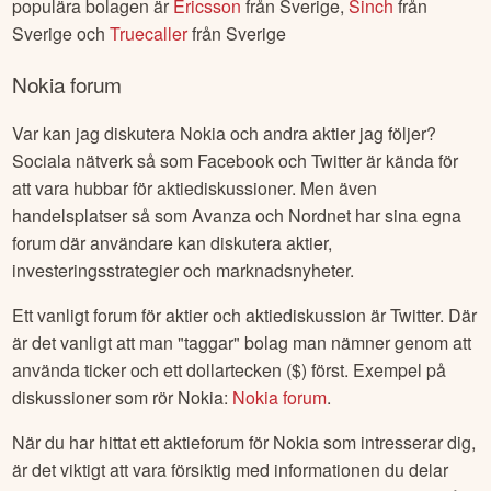
populära bolagen är
Ericsson
från
Sverige
,
Sinch
från
Sverige
och
Truecaller
från
Sverige
Nokia
forum
Var kan jag diskutera
Nokia
och andra aktier jag följer?
Sociala nätverk så som Facebook och Twitter är kända för
att vara hubbar för aktiediskussioner. Men även
handelsplatser så som Avanza och Nordnet har sina egna
forum där användare kan diskutera aktier,
investeringsstrategier och marknadsnyheter.
Ett vanligt forum för aktier och aktiediskussion är Twitter. Där
är det vanligt att man "taggar" bolag man nämner genom att
använda ticker och ett dollartecken ($) först. Exempel på
diskussioner som rör
Nokia
:
Nokia
forum
.
När du har hittat ett aktieforum för
Nokia
som intresserar dig,
är det viktigt att vara försiktig med informationen du delar