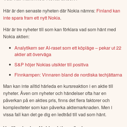
Här är den senaste nyheten där
Nokia
nämns:
Finland kan
inte spara fram ett nytt Nokia
.
Här är tre nyheter till som kan förklara vad som hänt med
Nokia
aktien:
Analytikern ser AI-raset som ett köpläge – pekar ut 22
aktier att överväga
S&P höjer Nokias utsikter till positiva
Finnkampen: Vinnaren bland de nordiska techjättarna
Man kan inte alltid härleda en kursreaktion i en aktie till
nyheter. Även om nyheter och händelser ofta har en
påverkan på en akties pris, finns det flera faktorer och
komplexiteter som kan påverka aktiemarknaden. Men i
vissa fall kan det ge dig en ledtråd till vad som hänt.