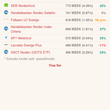
SEB Nordenfond
773 MSEK
(4.09%)
22%
Handelsbanken Norden Selektiv
741 MSEK
(5.87%)
0%
Folksam LO Sverige
618 MSEK
(1.02%)
Ny pos
Handelsbanken Norden Index
606 MSEK
(1.81%)
27%
Criteria
AP7 Aktiefond
570 MSEK
(0.04%)
33%
Lannebo Sverige Plus
469 MSEK
(4.41%)
-11%
XACT Norden (UCITS ETF)
456 MSEK
(3.29%)
24%
* Svenska fonder exkl. specialfonder.
Visa fler