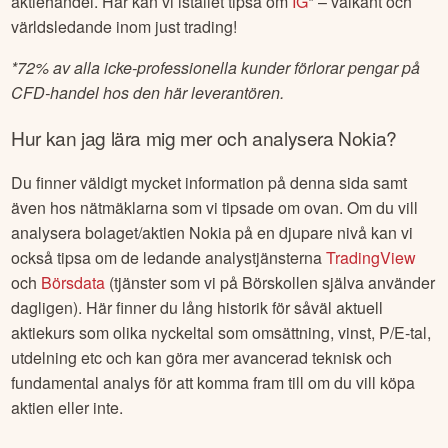
aktiehandel. Här kan vi istället tipsa om
IG
* – välkänt och
världsledande inom just trading!
*
72% av alla icke-professionella kunder förlorar pengar på
CFD-handel hos den här leverantören.
Hur kan jag lära mig mer och analysera
Nokia
?
Du finner väldigt mycket information på denna sida samt
även hos nätmäklarna som vi tipsade om ovan. Om du vill
analysera bolaget/aktien
Nokia
på en djupare nivå kan vi
också tipsa om de ledande analystjänsterna
TradingView
och
Börsdata
(tjänster som vi på Börskollen själva använder
dagligen). Här finner du lång historik för såväl aktuell
aktiekurs som olika nyckeltal som omsättning, vinst, P/E-tal,
utdelning etc och kan göra mer avancerad teknisk och
fundamental analys för att komma fram till om du vill köpa
aktien eller inte.