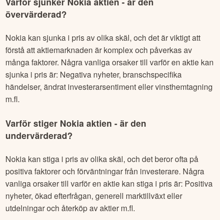
Varför sjunker
Nokia
aktien - är den
övervärderad?
Nokia
kan sjunka i pris av olika skäl, och det är viktigt att
förstå att aktiemarknaden är komplex och påverkas av
många faktorer. Några vanliga orsaker till varför en aktie kan
sjunka i pris är: Negativa nyheter, branschspecifika
händelser, ändrat investerarsentiment eller vinsthemtagning
m.fl.
Varför stiger
Nokia
aktien - är den
undervärderad?
Nokia
kan stiga i pris av olika skäl, och det beror ofta på
positiva faktorer och förväntningar från investerare. Några
vanliga orsaker till varför en aktie kan stiga i pris är: Positiva
nyheter, ökad efterfrågan, generell marktillväxt eller
utdelningar och återköp av aktier m.fl.