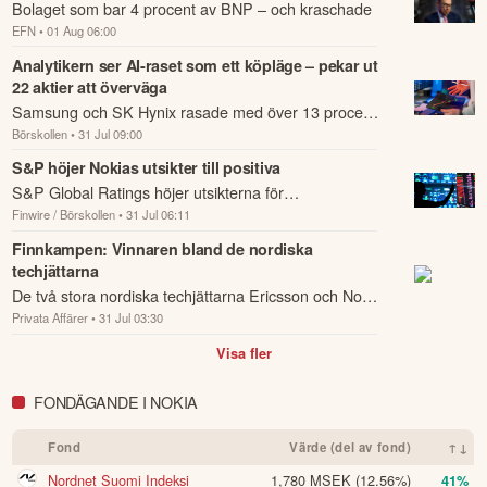
Bolaget som bar 4 procent av BNP – och kraschade
EFN
• 01 Aug 06:00
Analytikern ser AI-raset som ett köpläge – pekar ut
22 aktier att överväga
Samsung och SK Hynix rasade med över 13 procent
Börskollen
• 31 Jul 09:00
på Seoulbörsen under tisdagen, samtidigt som ASML
föll 11 procent i Amsterdam.
S&P höjer Nokias utsikter till positiva
S&P Global Ratings höjer utsikterna för
Finwire / Börskollen
• 31 Jul 06:11
telekombolaget Nokia till positiva från stabila och
bekräftar kreditbetyget BBB-.
Finnkampen: Vinnaren bland de nordiska
techjättarna
De två stora nordiska techjättarna Ericsson och Nokia
Privata Affärer
• 31 Jul 03:30
har lämnat kvartalsrapporter utan större dramatik.
Visa fler
FONDÄGANDE I NOKIA
Fond
Värde (del av fond)
↑↓
Nordnet Suomi Indeksi
1,780 MSEK
(12.56%)
41%