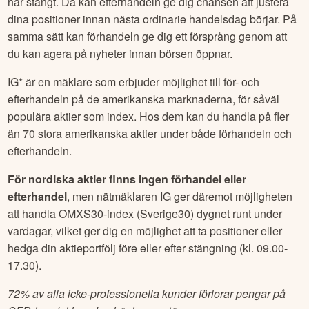
har stängt. Då kan efterhandeln ge dig chansen att justera
dina positioner innan nästa ordinarie handelsdag börjar. På
samma sätt kan förhandeln ge dig ett försprång genom att
du kan agera på nyheter innan börsen öppnar.
IG* är en mäklare som erbjuder möjlighet till för- och
efterhandeln på de amerikanska marknaderna, för såväl
populära aktier som index. Hos dem kan du handla på fler
än 70 stora amerikanska aktier under både förhandeln och
efterhandeln.
För nordiska aktier finns ingen förhandel eller
efterhandel
, men nätmäklaren IG ger däremot möjligheten
att handla OMXS30-index (Sverige30) dygnet runt under
vardagar, vilket ger dig en möjlighet att ta positioner eller
hedga din aktieportfölj före eller efter stängning (kl. 09.00-
17.30).
72% av alla icke-professionella kunder förlorar pengar på