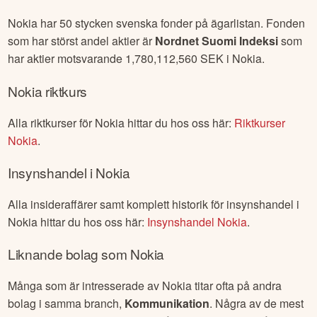
Nokia
har
50
stycken svenska fonder på ägarlistan. Fonden
som har störst andel aktier är
Nordnet Suomi Indeksi
som
har aktier motsvarande
1,780,112,560
SEK i
Nokia
.
Nokia
riktkurs
Alla riktkurser för
Nokia
hittar du hos oss här:
Riktkurser
Nokia
.
Insynshandel i
Nokia
Alla insideraffärer samt komplett historik för insynshandel i
Nokia
hittar du hos oss här:
Insynshandel
Nokia
.
Liknande bolag som
Nokia
Många som är intresserade av
Nokia
titar ofta på andra
bolag i samma branch,
Kommunikation
. Några av de mest