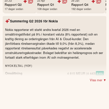
23 Jul
23 Apr
29 Jan
23
Status
Noterad
Rapport
Q2
Rapport
Q1
Rapport
Q4
R
17 dagar sedan
108 dagar sedan
192 dagar sedan
29
Land
Sverige
Första handelsdag
31 Dec 1985
Summering
Q2 2026
för
Nokia
Antal ägare Avanza
10,273 st
Antal ägare Nordnet
1,817 st
Nokia rapporterar ett starkt andra kvartal 2026 med en
omsättningstillväxt på 9% i konstant valuta (8% rapporterat) och en
Källa:
Börsdata
kraftig ökning av orderingången från AI & Cloud-kunder. Den
jämförbara rörelsemarginalen ökade till 9,0% (från 8,3%), medan
rapporterat rörelseresultat påverkades negativt av accelererade
omstruktureringskostnader. Bolaget bekräftar sin helårsprognos och ser
fortsatt stark efterfrågan inom AI och molnsegmentet.
NYCKELTAL (YOY)
4 815 MEUR
(4 443)
Omsättning
8.4
%
Visa mer ▼
434 MEUR
(367)
Resultat
18.3
%
46 %
(45,3)
Jämförbar bruttomarginal
0.7
9 %
(8,3)
Jämförbar rörelsemarginal
0.7
0,07 EUR
(0,04)
Jämförbar vinst per aktie (diluted)
75.0
%