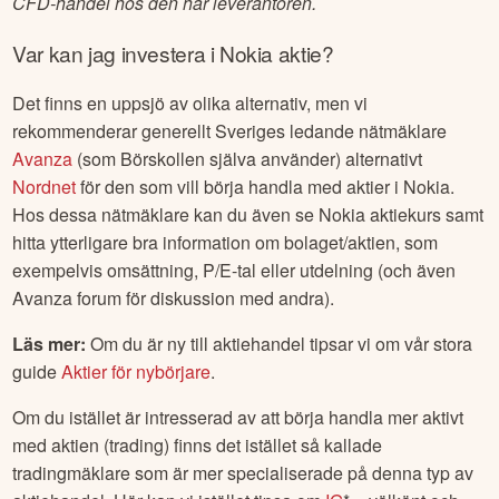
CFD-handel hos den här leverantören.
Var kan jag investera i
Nokia
aktie?
Det finns en uppsjö av olika alternativ, men vi
rekommenderar generellt Sveriges ledande nätmäklare
Avanza
(som Börskollen själva använder) alternativt
Nordnet
för den som vill börja handla med aktier i
Nokia
.
Hos dessa nätmäklare kan du även se
Nokia
aktiekurs samt
hitta ytterligare bra information om bolaget/aktien, som
exempelvis omsättning, P/E-tal eller utdelning (och även
Avanza forum för diskussion med andra).
Läs mer:
Om du är ny till aktiehandel tipsar vi om vår stora
guide
Aktier för nybörjare
.
Om du istället är intresserad av att börja handla mer aktivt
med aktien (trading) finns det istället så kallade
tradingmäklare som är mer specialiserade på denna typ av