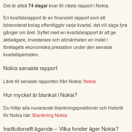
Det är altså
74
dagar
kvar till nästa rapport i
Nokia
.
En kvartalsrapport är en finansiell rapport som ett
börsnoterat bolag offentliggör varje kvartal, det vill säga fyra
gånger om året. Syftet med en kvartalsrapport är att ge
aktieägare, investerare och allmänheten en insikt i
företagets ekonomiska prestation under den senaste
kvartalsperioden.
Nokia
senaste rapport
Länk till senaste rapporten från
Nokia
:
Nokia
Hur mycket är blankat i
Nokia
?
Du hittar alla nuvarande blankningspositioner och historik
för
Nokia
här:
Blankning
Nokia
Institutionellt ägande – Vilka fonder äger
Nokia
?