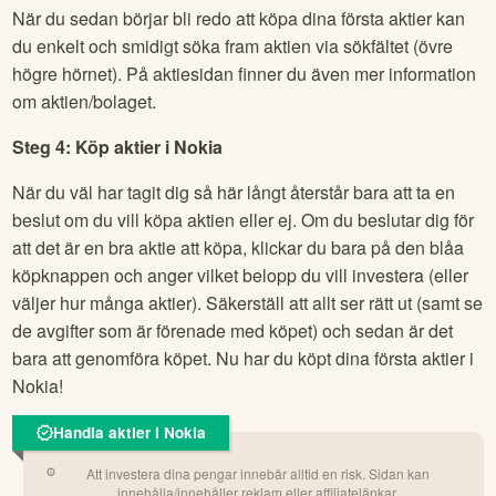
När du sedan börjar bli redo att köpa dina första aktier kan
du enkelt och smidigt söka fram aktien via sökfältet (övre
högre hörnet). På aktiesidan finner du även mer information
om aktien/bolaget.
Steg 4: Köp aktier i
Nokia
När du väl har tagit dig så här långt återstår bara att ta en
beslut om du vill köpa aktien eller ej. Om du beslutar dig för
att det är en bra aktie att köpa, klickar du bara på den blåa
köpknappen och anger vilket belopp du vill investera (eller
väljer hur många aktier). Säkerställ att allt ser rätt ut (samt se
de avgifter som är förenade med köpet) och sedan är det
bara att genomföra köpet. Nu har du köpt dina första aktier i
Nokia
!
Handla aktier i Nokia
Att investera dina pengar innebär alltid en risk. Sidan kan
innehålla/innehåller reklam eller affiliatelänkar.