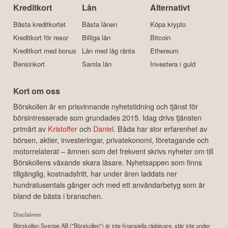
Kreditkort
Lån
Alternativt
Bästa kreditkortet
Bästa lånen
Köpa krypto
Kreditkort för resor
Billiga lån
Bitcoin
Kreditkort med bonus
Lån med låg ränta
Ethereum
Bensinkort
Samla lån
Investera i guld
Kort om oss
Börskollen är en prisvinnande nyhetstidning och tjänst för
börsintresserade som grundades 2015. Idag drivs tjänsten
primärt av
Kristoffer
och
Daniel
. Båda har stor erfarenhet av
börsen, aktier, investeringar, privatekonomi, företagande och
motorrelaterat – ämnen som det frekvent skrivs nyheter om till
Börskollens växande skara läsare. Nyhetsappen som finns
tillgänglig, kostnadsfritt, har under åren laddats ner
hundratusentals gånger och med ett användarbetyg som är
bland de bästa i branschen.
Disclaimer
Börskollen Sverige AB ("Börskollen") är inte finansiella rådgivare, står inte under