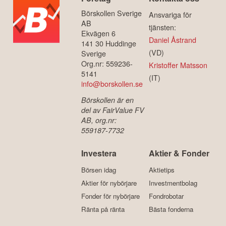
Börskollen Sverige
Ansvariga för
AB
tjänsten:
Ekvägen 6
Daniel Åstrand
141 30 Huddinge
(VD)
Sverige
Org.nr: 559236-
Kristoffer Matsson
5141
(IT)
info@borskollen.se
Börskollen är en
del av FairValue FV
AB, org.nr:
559187-7732
Investera
Aktier & Fonder
Börsen idag
Aktietips
Aktier för nybörjare
Investmentbolag
Fonder för nybörjare
Fondrobotar
Ränta på ränta
Bästa fonderna