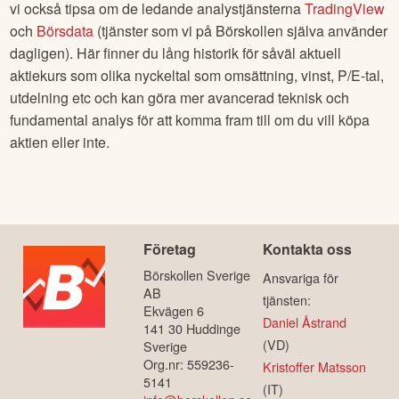
vi också tipsa om de ledande analystjänsterna
TradingView
och
Börsdata
(tjänster som vi på Börskollen själva använder
dagligen). Här finner du lång historik för såväl aktuell
aktiekurs som olika nyckeltal som omsättning, vinst, P/E-tal,
utdelning etc och kan göra mer avancerad teknisk och
fundamental analys för att komma fram till om du vill köpa
aktien eller inte.
Företag
Kontakta oss
Börskollen Sverige
Ansvariga för
AB
tjänsten:
Ekvägen 6
Daniel Åstrand
141 30 Huddinge
(VD)
Sverige
Org.nr: 559236-
Kristoffer Matsson
5141
(IT)