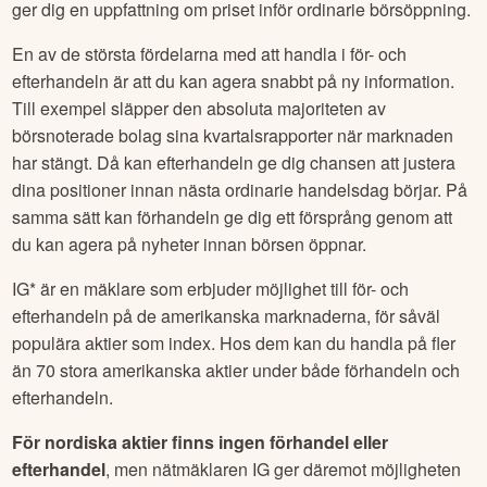
ger dig en uppfattning om priset inför ordinarie börsöppning.
En av de största fördelarna med att handla i för- och
efterhandeln är att du kan agera snabbt på ny information.
Till exempel släpper den absoluta majoriteten av
börsnoterade bolag sina kvartalsrapporter när marknaden
har stängt. Då kan efterhandeln ge dig chansen att justera
dina positioner innan nästa ordinarie handelsdag börjar. På
samma sätt kan förhandeln ge dig ett försprång genom att
du kan agera på nyheter innan börsen öppnar.
IG* är en mäklare som erbjuder möjlighet till för- och
efterhandeln på de amerikanska marknaderna, för såväl
populära aktier som index. Hos dem kan du handla på fler
än 70 stora amerikanska aktier under både förhandeln och
efterhandeln.
För nordiska aktier finns ingen förhandel eller
efterhandel
, men nätmäklaren IG ger däremot möjligheten