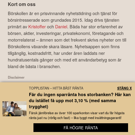
Kort om oss
Börskollen är en prisvinnande nyhetstidning och tjänst för
börsintresserade som grundades 2015. Idag drivs tjänsten
primärt av
Kristoffer
och
Daniel
. Båda har stor erfarenhet av
börsen, aktier, investeringar, privatekonomi, företagande och
motorrelaterat – ämnen som det frekvent skrivs nyheter om till
Börskollens växande skara läsare. Nyhetsappen som finns
tillgänglig, kostnadsfritt, har under åren laddats ner
hundratusentals gånger och med ett användarbetyg som är
bland de bästa i branschen.
Disclaimer
Börskollen Sverige AB ("Börskollen") är inte finansiella rådgivare, står inte under
TOPPLISTAN – HITTA BÄST RÄNTA
STÄNG X
finansinspektionens tillsyn och ger inga råd till dig. Detta innebär att
Får du ingen sparränta hos storbanken? Här kan
investeringsbeslut baserade på information som direkt eller indirekt härrörande
du istället få upp mot 3,10 % (med samma
från Börskollen eller personer med koppling till Börskollen, alltid fattas
trygghet)
självständigt av investeraren. Börskollen frånsäger sig allt ansvar för eventuell
förlust eller skada av vad slag det må vara som grundar sig på användandet av
Färsk jämförelse av över 100 sparkonton visar vart du får högsta
ränta just nu (rörlig och fast) – lika tyggt med insättningsgaranti!
material härrörande från tjänsten Börskollen.
FÅ HÖGRE RÄNTA
📱 Kom igång med bolagsbevakning på 3 minuter
Copyright ©
2026
Börskollen Sverige AB. All rights reserved.