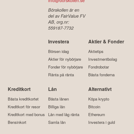
info@borskollen.se
Börskollen är en
del av FairValue FV
AB, org.nr:
559187-7732
Investera
Aktier & Fonder
Börsen idag
Aktietips
Aktier för nybörjare
Investmentbolag
Fonder för nybörjare
Fondrobotar
Ränta på ränta
Bästa fonderna
Kreditkort
Lån
Alternativt
Bästa kreditkortet
Bästa lånen
Köpa krypto
Kreditkort för resor
Billiga lån
Bitcoin
Kreditkort med bonus
Lån med låg ränta
Ethereum
Bensinkort
Samla lån
Investera i guld