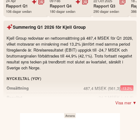
24 Apr
09 Feb
22 Oct 2025
18 Ju
Första handelsdag
15 Sep 2021
Rapport
Q1
Rapport
Q4
Rapport
Q3
Rap
106 dagar sedan
180 dagar sedan
290 dagar sedan
386 d
Antal ägare Avanza
3,774 st
Antal ägare Nordnet
1,395 st
Summering
Q1 2026
för
Kjell Group
Källa:
Börsdata
Kjell Group redovisar en nettoomsättning på 487,4 MSEK för Q1 2026,
vilket motsvarar en minskning med 13,2% jämfört med samma period
föregående år. Rörelseresultatet (EBIT) uppgick till -24,7 MSEK och
bruttomarginalen förbättrades till 44,9% (42,1%). Trots fortsatt negativt
resultat syns tecken på trendbrott mot slutet av kvartalet, särskilt i
Sverige och Norge.
NYCKELTAL (YOY)
487,4 MSEK
(561,3)
Omsättning
-13.2
%
−24,7 MSEK
(−11,8)
Resultat
Visa mer ▼
44,9 %
(42,1)
Bruttomarginal
2.8
−13,3 MSEK
(−2,3)
Justerad EBITA
−2,7 %
(−0,4)
Justerad EBITA-marginal
-2.3
−127,1 MSEK
(8,6)
Kassaflöde från den löpande verksamheten