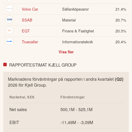
Denna summering har tagits fram med hjälp av AI och kan
Volvo Car
Sällanköpsvaror
21.4
%
därför innehålla förenklingar eller sakna viss information.
Innehållet ska inte ses som investeringsråd eller personlig
SSAB
Material
20.7
%
rådgivning. Ta alltid del av bolagets fullständiga kvartalsrapport
innan du fattar investeringsbeslut. Historisk avkastning är ingen
EQT
Finans & Fastighet
20.3
%
garanti för framtida avkastning.
Skulle du upptäcka fel eller
andra förbättringsförslag i materialet är du välkommen att
Truecaller
Informationsteknik
20.4
%
kontakta oss
.
Visa fler
Öppna rapport (PDF)
RAPPORTESTIMAT KJELL GROUP
Marknadens förväntningar på rapporten i
andra
kvartalet
(Q
2
)
2026
för
Kjell Group
.
Nyckeltal,
SEK
Förväntningar
Net sales
500,1M - 525,1M
EBIT
-11,49M - -3,09M