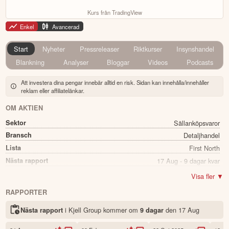
Kurs från TradingView
Enkel
Avancerad
Start
Nyheter
Pressreleaser
Riktkurser
Insynshandel
Blankning
Analyser
Bloggar
Videos
Podcasts
Att investera dina pengar innebär alltid en risk. Sidan kan innehålla/innehåller
reklam eller affiliatelänkar.
OM AKTIEN
Sektor
Sällanköpsvaror
Bransch
Detaljhandel
Lista
First North
Nästa rapport
17 Aug - 9 dagar kvar
Utdelning
Nej
Visa fler ▼
Namn
Kjell Group
RAPPORTER
Ticker
KJELL
i Kjell Group kommer
om
den
17 Aug
Nästa rapport
9 dagar
Status
Noterad
Land
Sverige