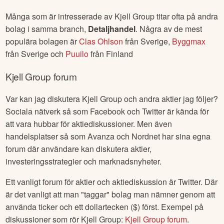
Många som är intresserade av
Kjell Group
titar ofta på andra
bolag i samma branch,
Detaljhandel
. Några av de mest
populära bolagen är
Clas Ohlson
från
Sverige
,
Byggmax
från
Sverige
och
Puuilo
från
Finland
Kjell Group
forum
Var kan jag diskutera
Kjell Group
och andra aktier jag följer?
Sociala nätverk så som Facebook och Twitter är kända för
att vara hubbar för aktiediskussioner. Men även
handelsplatser så som Avanza och Nordnet har sina egna
forum där användare kan diskutera aktier,
investeringsstrategier och marknadsnyheter.
Ett vanligt forum för aktier och aktiediskussion är Twitter. Där
är det vanligt att man "taggar" bolag man nämner genom att
använda ticker och ett dollartecken ($) först. Exempel på
diskussioner som rör
Kjell Group
:
Kjell Group
forum
.