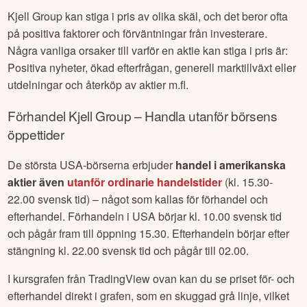
Kjell Group
kan stiga i pris av olika skäl, och det beror ofta
på positiva faktorer och förväntningar från investerare.
Några vanliga orsaker till varför en aktie kan stiga i pris är:
Positiva nyheter, ökad efterfrågan, generell marktillväxt eller
utdelningar och återköp av aktier m.fl.
Förhandel
Kjell Group
– Handla utanför börsens
öppettider
De största USA-börserna erbjuder
handel i amerikanska
aktier även
utanför ordinarie handelstider
(kl. 15.30-
22.00 svensk tid) – något som kallas för förhandel och
efterhandel. Förhandeln i USA börjar kl. 10.00 svensk tid
och pågår fram till öppning 15.30. Efterhandeln börjar efter
stängning kl. 22.00 svensk tid och pågår till 02.00.
I kursgrafen från TradingView ovan kan du se priset för- och
efterhandel direkt i grafen, som en skuggad grå linje, vilket