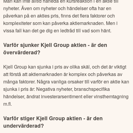
Man kan inte alltid härleda en kursreaktion i en aktie till
nyheter. Även om nyheter och händelser ofta har en
påverkan på en akties pris, finns det flera faktorer och
komplexiteter som kan påverka aktiemarknaden. Men i
vissa fall kan det ge dig en ledtråd till vad som hänt.
Varför sjunker
Kjell Group
aktien - är den
övervärderad?
Kjell Group
kan sjunka i pris av olika skäl, och det är viktigt
att förstå att aktiemarknaden är komplex och påverkas av
många faktorer. Några vanliga orsaker till varför en aktie kan
sjunka i pris är: Negativa nyheter, branschspecifika
händelser, ändrat investerarsentiment eller vinsthemtagning
m.fl.
Varför stiger
Kjell Group
aktien - är den
undervärderad?