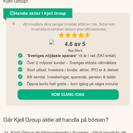
Kjell Group
!
Handla aktier i Kjell Group
Att investera dina pengar innebär alltid en risk. Sidan kan
innehålla/innehåller reklam eller affiliatelänkar.
4.6
av 5
App Store
“
” 16 år i rad (SKI-enkät)
Sveriges nöjdaste sparare
Över 2 miljoner kunder – Sveriges största nätmäklare
Stort utbud: Investera i fonder, aktier, IPO:er & derivat
Allt samlat: Investeringar, sparande, pension & bolån
Öppna konto helt gratis – kom igång på några minuter
KOM IGÅNG IDAG
Går
Kjell Group
aktie att handla på börsen?
Ja,
Kjell Group
är börsnoterade
i Sverige
, vilket innebär att