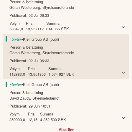
Person & befattning
Göran Westerberg
,
Styrelseordförande
Publicerat:
02 Jul 06:33
Volym
Pris
Summa
58347,0
13,957112
814 356
SEK
Förvärv
•
Kjell Group AB (publ)
Person & befattning
Göran Westerberg
,
Styrelseordförande
Publicerat:
02 Jul 06:33
Volym
Pris
Summa
112883,0
13,951856
1 574 927
SEK
Förvärv
•
Kjell Group AB (publ)
Person & befattning
David Zaudy
,
Styrelseledamot
Publicerat:
29 Jun 10:51
Volym
Pris
Summa
350000,0
12,15
4 252 500
SEK
Visa fler