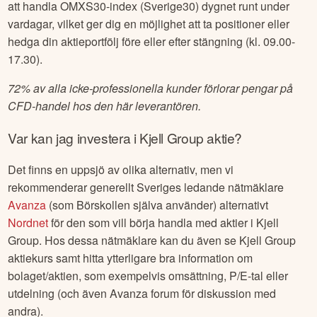
att handla OMXS30-index (Sverige30) dygnet runt under
vardagar, vilket ger dig en möjlighet att ta positioner eller
hedga din aktieportfölj före eller efter stängning (kl. 09.00-
17.30).
72% av alla icke-professionella kunder förlorar pengar på
CFD-handel hos den här leverantören.
Var kan jag investera i
Kjell Group
aktie?
Det finns en uppsjö av olika alternativ, men vi
rekommenderar generellt Sveriges ledande nätmäklare
Avanza
(som Börskollen själva använder) alternativt
Nordnet
för den som vill börja handla med aktier i
Kjell
Group
. Hos dessa nätmäklare kan du även se
Kjell Group
aktiekurs samt hitta ytterligare bra information om
bolaget/aktien, som exempelvis omsättning, P/E-tal eller
utdelning (och även Avanza forum för diskussion med
andra).