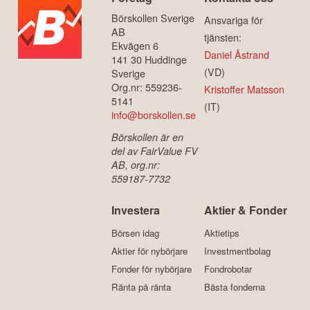
Börskollen Sverige
Ansvariga för
AB
tjänsten:
Ekvägen 6
Daniel Åstrand
141 30 Huddinge
(VD)
Sverige
Org.nr: 559236-
Kristoffer Matsson
5141
(IT)
info@borskollen.se
Börskollen är en
del av FairValue FV
AB, org.nr:
559187-7732
Investera
Aktier & Fonder
Börsen idag
Aktietips
Aktier för nybörjare
Investmentbolag
Fonder för nybörjare
Fondrobotar
Ränta på ränta
Bästa fonderna