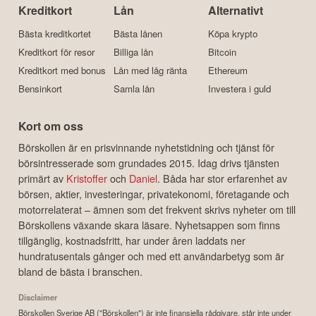
Kreditkort
Lån
Alternativt
Bästa kreditkortet
Bästa lånen
Köpa krypto
Kreditkort för resor
Billiga lån
Bitcoin
Kreditkort med bonus
Lån med låg ränta
Ethereum
Bensinkort
Samla lån
Investera i guld
Kort om oss
Börskollen är en prisvinnande nyhetstidning och tjänst för
börsintresserade som grundades 2015. Idag drivs tjänsten
primärt av
Kristoffer
och
Daniel
. Båda har stor erfarenhet av
börsen, aktier, investeringar, privatekonomi, företagande och
motorrelaterat – ämnen som det frekvent skrivs nyheter om till
Börskollens växande skara läsare. Nyhetsappen som finns
tillgänglig, kostnadsfritt, har under åren laddats ner
hundratusentals gånger och med ett användarbetyg som är
bland de bästa i branschen.
Disclaimer
Börskollen Sverige AB ("Börskollen") är inte finansiella rådgivare, står inte under