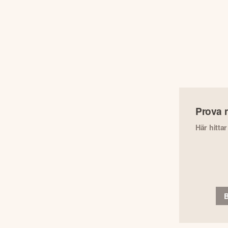
Prova 
Här hitta
B