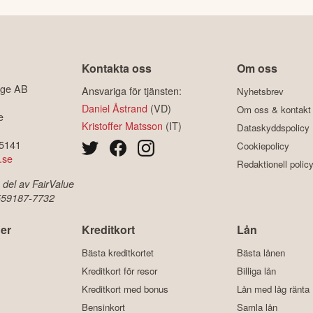
Kontakta oss
Om oss
ige AB
Ansvariga för tjänsten:
Nyhetsbrev
Daniel Åstrand
(VD)
Om oss & kontakt
e
Kristoffer Matsson
(IT)
Dataskyddspolicy
-5141
Cookiepolicy
.se
Redaktionell polic
 del av FairValue
 559187-7732
er
Kreditkort
Lån
Bästa kreditkortet
Bästa lånen
Kreditkort för resor
Billiga lån
Kreditkort med bonus
Lån med låg ränta
Bensinkort
Samla lån