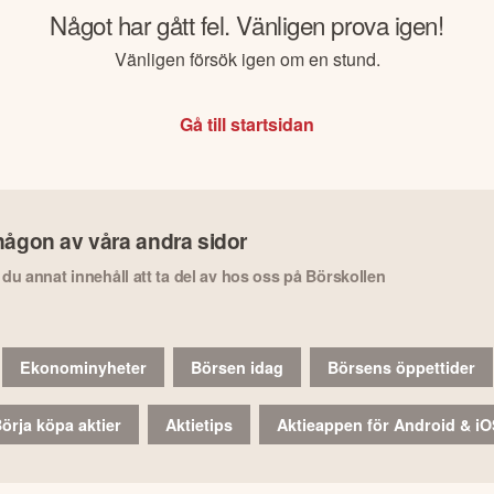
Något har gått fel. Vänligen prova igen!
Vänligen försök igen om en stund.
Gå till startsidan
någon av våra andra sidor
r du annat innehåll att ta del av hos oss på Börskollen
Ekonominyheter
Börsen idag
Börsens öppettider
örja köpa aktier
Aktietips
Aktieappen för Android & i