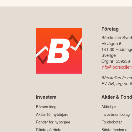
Företag
Börskollen Sver
Ekvägen 6
141 30 Hudding
Sverige
Org.nr: 559236
info@borskollen
Börskollen är en
FV AB, org.nr:
Investera
Aktier & Fond
Börsen idag
Aktietips
Aktier för nybörjare
Investmentbolag
Fonder för nybörjare
Fondrobotar
Ränta på ränta
Bästa fonderna