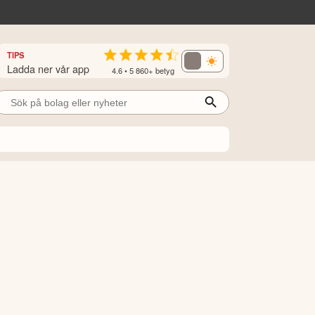
TIPS
Ladda ner vår app
4.6 • 5 860+ betyg