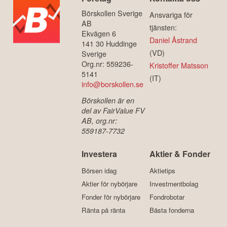
Börskollen Sverige
Ansvariga för
AB
tjänsten:
Ekvägen 6
Daniel Åstrand
141 30 Huddinge
(VD)
Sverige
Org.nr: 559236-
Kristoffer Matsson
5141
(IT)
info@borskollen.se
Börskollen är en
del av FairValue FV
AB, org.nr:
559187-7732
Investera
Aktier & Fonder
Börsen idag
Aktietips
Aktier för nybörjare
Investmentbolag
Fonder för nybörjare
Fondrobotar
Ränta på ränta
Bästa fonderna