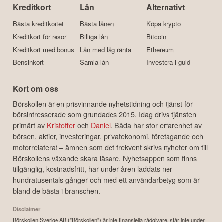
Kreditkort
Lån
Alternativt
Bästa kreditkortet
Bästa lånen
Köpa krypto
Kreditkort för resor
Billiga lån
Bitcoin
Kreditkort med bonus
Lån med låg ränta
Ethereum
Bensinkort
Samla lån
Investera i guld
Kort om oss
Börskollen är en prisvinnande nyhetstidning och tjänst för
börsintresserade som grundades 2015. Idag drivs tjänsten
primärt av
Kristoffer
och
Daniel
. Båda har stor erfarenhet av
börsen, aktier, investeringar, privatekonomi, företagande och
motorrelaterat – ämnen som det frekvent skrivs nyheter om till
Börskollens växande skara läsare. Nyhetsappen som finns
tillgänglig, kostnadsfritt, har under åren laddats ner
hundratusentals gånger och med ett användarbetyg som är
bland de bästa i branschen.
Disclaimer
Börskollen Sverige AB ("Börskollen") är inte finansiella rådgivare, står inte under