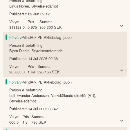
Person & befattning
Linus Norén
,
Styrelseledamot
Publicerat:
09 Jun 09:12
Volym
Pris
Summa
313128,0
0,975
305 300
SEK
Förvärv
•
MindArk PE Aktiebolag (publ)
Person & befattning
Björn Dierks
,
Styrelseordförande
Publicerat:
14 Jul 2025 09:38
Volym
Pris
Summa
265883,0
1,49
396 166
SEK
Förvärv
•
MindArk PE Aktiebolag (publ)
Person & befattning
Leif Evander Andersson
,
Verkställande direktör (VD),
Styrelseledamot
Publicerat:
14 Jul 2025 08:42
Volym
Pris
Summa
600,0
1,3
780
SEK