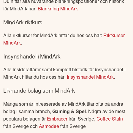
Du hittar alla nuvarande blankningspositioner och historik
för
MindArk
här:
Blankning
MindArk
MindArk
riktkurs
Alla riktkurser för
MindArk
hittar du hos oss här:
Riktkurser
MindArk
.
Insynshandel i
MindArk
Alla insideraffärer samt komplett historik för insynshandel i
MindArk
hittar du hos oss här:
Insynshandel
MindArk
.
Liknande bolag som
MindArk
Många som är intresserade av
MindArk
titar ofta på andra
bolag i samma branch,
Gaming & Spel
. Några av de mest
populära bolagen är
Embracer
från
Sverige
,
Coffee Stain
från
Sverige
och
Asmodee
från
Sverige