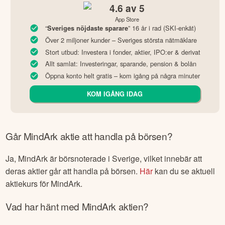
4.6
av 5
App Store
“
” 16 år i rad (SKI-enkät)
Sveriges nöjdaste sparare
Över 2 miljoner kunder – Sveriges största nätmäklare
Stort utbud: Investera i fonder, aktier, IPO:er & derivat
Allt samlat: Investeringar, sparande, pension & bolån
Öppna konto helt gratis – kom igång på några minuter
KOM IGÅNG IDAG
Går
MindArk
aktie att handla på börsen?
Ja,
MindArk
är börsnoterade
i Sverige
, vilket innebär att
deras aktier går att handla på börsen.
Här
kan du se aktuell
aktiekurs för
MindArk
.
Vad har hänt med
MindArk
aktien?