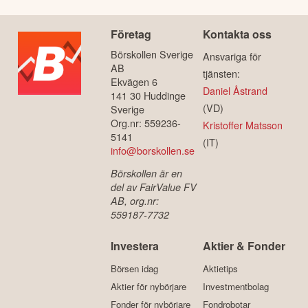
Företag
Kontakta oss
Börskollen Sverige
Ansvariga för
AB
tjänsten:
Ekvägen 6
Daniel Åstrand
141 30 Huddinge
(VD)
Sverige
Org.nr: 559236-
Kristoffer Matsson
5141
(IT)
info@borskollen.se
Börskollen är en
del av FairValue FV
AB, org.nr:
559187-7732
Investera
Aktier & Fonder
Börsen idag
Aktietips
Aktier för nybörjare
Investmentbolag
Fonder för nybörjare
Fondrobotar