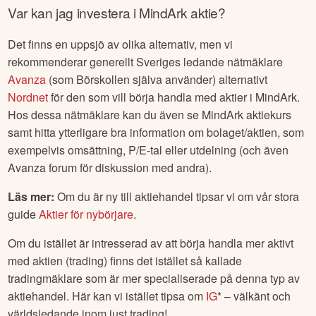
Var kan jag investera i
MindArk
aktie?
Det finns en uppsjö av olika alternativ, men vi
rekommenderar generellt Sveriges ledande nätmäklare
Avanza
(som Börskollen själva använder) alternativt
Nordnet
för den som vill börja handla med aktier i
MindArk
.
Hos dessa nätmäklare kan du även se
MindArk
aktiekurs
samt hitta ytterligare bra information om bolaget/aktien, som
exempelvis omsättning, P/E-tal eller utdelning (och även
Avanza forum för diskussion med andra).
Läs mer:
Om du är ny till aktiehandel tipsar vi om vår stora
guide
Aktier för nybörjare
.
Om du istället är intresserad av att börja handla mer aktivt
med aktien (trading) finns det istället så kallade
tradingmäklare som är mer specialiserade på denna typ av
aktiehandel. Här kan vi istället tipsa om
IG
* – välkänt och
världsledande inom just trading!