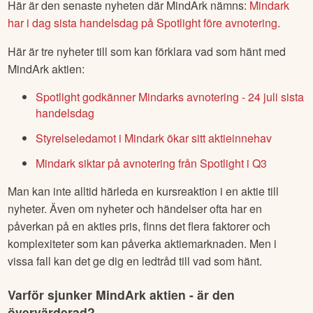
Här är den senaste nyheten där
MindArk
nämns:
Mindark
har i dag sista handelsdag på Spotlight före avnotering
.
Här är tre nyheter till som kan förklara vad som hänt med
MindArk
aktien:
Spotlight godkänner Mindarks avnotering - 24 juli sista
handelsdag
Styrelseledamot i Mindark ökar sitt aktieinnehav
Mindark siktar på avnotering från Spotlight i Q3
Man kan inte alltid härleda en kursreaktion i en aktie till
nyheter. Även om nyheter och händelser ofta har en
påverkan på en akties pris, finns det flera faktorer och
komplexiteter som kan påverka aktiemarknaden. Men i
vissa fall kan det ge dig en ledtråd till vad som hänt.
Varför sjunker
MindArk
aktien - är den
övervärderad?