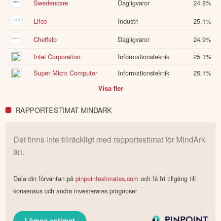
Swedencare
Dagligvaror
24.8
%
Lifco
Industri
25.1
%
Cheffelo
Dagligvaror
24.9
%
Intel Corporation
Informationsteknik
25.1
%
Super Micro Computer
Informationsteknik
25.1
%
Visa fler
RAPPORTESTIMAT MINDARK
Det finns inte tillräckligt med rapportestimat för
MindArk
än.
Dela din förväntan på
pinpointestimates.com
och få fri tillgång till
konsensus och andra investerares prognoser
Lämna estimat