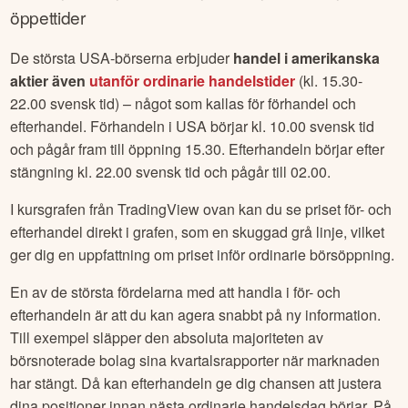
öppettider
De största USA-börserna erbjuder
handel i amerikanska
aktier även
utanför ordinarie handelstider
(kl. 15.30-
22.00 svensk tid) – något som kallas för förhandel och
efterhandel. Förhandeln i USA börjar kl. 10.00 svensk tid
och pågår fram till öppning 15.30. Efterhandeln börjar efter
stängning kl. 22.00 svensk tid och pågår till 02.00.
I kursgrafen från TradingView ovan kan du se priset för- och
efterhandel direkt i grafen, som en skuggad grå linje, vilket
ger dig en uppfattning om priset inför ordinarie börsöppning.
En av de största fördelarna med att handla i för- och
efterhandeln är att du kan agera snabbt på ny information.
Till exempel släpper den absoluta majoriteten av
börsnoterade bolag sina kvartalsrapporter när marknaden
har stängt. Då kan efterhandeln ge dig chansen att justera
dina positioner innan nästa ordinarie handelsdag börjar. På