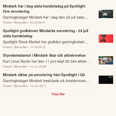
Mindark har i dag sista handelsdag på Spotlight
före avnotering
Gamingbolaget Mindark har i dag den 24 juli sista
Finwire / Börskollen
• 24 Jul 04:41
handelsdag på Spotlight Stock Market före
avnotering.
Spotlight godkänner Mindarks avnotering - 24 juli
sista handelsdag
Spotlight Stock Market har godkänt gamingbolaet
Finwire / Börskollen
• 10 Jul 09:18
Mindarks ansökan om frivillig avnotering.
Styrelseledamot i Mindark ökar sitt aktieinnehav
Karl Linus Norén har den 11 juni köpt 62 044 aktier i
Finwire / Börskollen
• 15 Jun 05:59
gamingbolaget Mindark där han är styrelseledamot.
Mindark siktar på avnotering från Spotlight i Q3
Gamingbolaget Mindark beslutade på årsstämman
Finwire / Börskollen
• 10 Jun 05:17
den 21 maj att ansöka om avnotering av bolagets
aktier från Spotlight Stock Market.
Visa fler