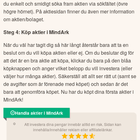
du enkelt och smidigt söka fram aktien via sökfältet (övre
högre hörnet). På aktiesidan finner du även mer information
om aktien/bolaget.
Steg 4: Köp aktier i
MindArk
När du väl har tagit dig så här långt återstår bara att ta en
beslut om du vill köpa aktien eller ej. Om du beslutar dig för
att det är en bra aktie att köpa, klickar du bara på den blåa
köpknappen och anger vilket belopp du vill investera (eller
väljer hur många aktier). Säkerställ att allt ser rätt ut (samt se
de avgifter som är förenade med köpet) och sedan är det
bara att genomföra köpet. Nu har du köpt dina första aktier i
MindArk
!
Handla aktier i MindArk
Att investera dina pengar innebär alltid en risk. Sidan kan
innehålla/innehåller reklam eller affiliatelänkar.