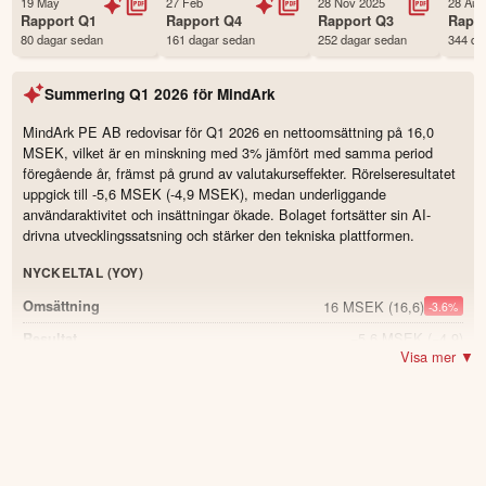
19 May
27 Feb
28 Nov 2025
28 Aug
Första handelsdag
26 Jan 2023
Rapport
Q1
Rapport
Q4
Rapport
Q3
Rapp
80 dagar sedan
161 dagar sedan
252 dagar sedan
344 da
Antal ägare Avanza
459 st
Antal ägare Nordnet
70 st
Summering
Q1 2026
för
MindArk
Källa:
Börsdata
MindArk PE AB redovisar för Q1 2026 en nettoomsättning på 16,0
MSEK, vilket är en minskning med 3% jämfört med samma period
föregående år, främst på grund av valutakurseffekter. Rörelseresultatet
uppgick till -5,6 MSEK (-4,9 MSEK), medan underliggande
användaraktivitet och insättningar ökade. Bolaget fortsätter sin AI-
drivna utvecklingssatsning och stärker den tekniska plattformen.
NYCKELTAL (YOY)
16 MSEK
(16,6)
Omsättning
-3.6
%
−5,6 MSEK
(−4,9)
Resultat
Visa mer ▼
−0,19 SEK
(−0,08)
Resultat per aktie
20,3 MSEK
(10,2)
Likvida medel
99.0
%
31,5 MSEK
(31,1)
Avsättning för oförbrukade användarmedel
1.3
%
46 personer
(43)
Antal anställda
7.0
%