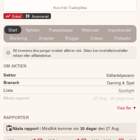
Kurs från TradingView
Enkel
Avancerad
Start
Nyheter
Pressreleaser
Riktkurser
Insynshandel
Blankning
Analyser
Bloggar
Videos
Podcasts
Att investera dina pengar innebär alltid en risk. Sidan kan innehålla/innehåller
reklam eller affiliatelänkar.
OM AKTIEN
Sektor
Sällanköpsvaror
Bransch
Gaming & Spel
Lista
Spotlight
Nästa rapport
27 Aug - 20 dagar kvar
Utdelning
Nej
Visa fler ▼
Namn
MindArk
RAPPORTER
Ticker
MNDRK
i MindArk kommer
om
den
27 Aug
Nästa rapport
20 dagar
Status
Noterad
Land
Sverige