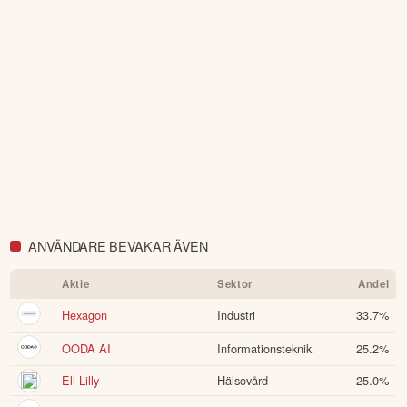
ANVÄNDARE BEVAKAR ÄVEN
Aktie
Sektor
Andel
Hexagon
Industri
33.7
%
OODA AI
Informationsteknik
25.2
%
Eli Lilly
Hälsovård
25.0
%