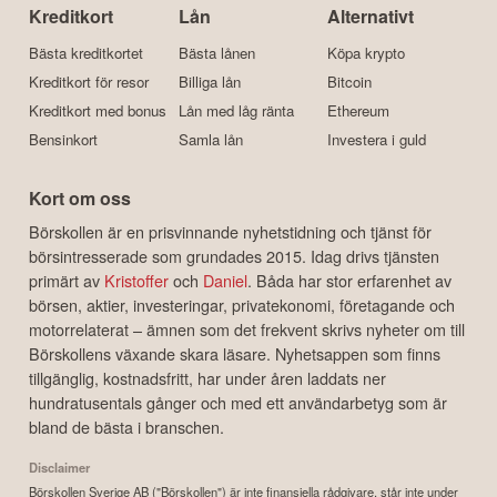
Kreditkort
Lån
Alternativt
Bästa kreditkortet
Bästa lånen
Köpa krypto
Kreditkort för resor
Billiga lån
Bitcoin
Kreditkort med bonus
Lån med låg ränta
Ethereum
Bensinkort
Samla lån
Investera i guld
Kort om oss
Börskollen är en prisvinnande nyhetstidning och tjänst för
börsintresserade som grundades 2015. Idag drivs tjänsten
primärt av
Kristoffer
och
Daniel
. Båda har stor erfarenhet av
börsen, aktier, investeringar, privatekonomi, företagande och
motorrelaterat – ämnen som det frekvent skrivs nyheter om till
Börskollens växande skara läsare. Nyhetsappen som finns
tillgänglig, kostnadsfritt, har under åren laddats ner
hundratusentals gånger och med ett användarbetyg som är
bland de bästa i branschen.
Disclaimer
Börskollen Sverige AB ("Börskollen") är inte finansiella rådgivare, står inte under