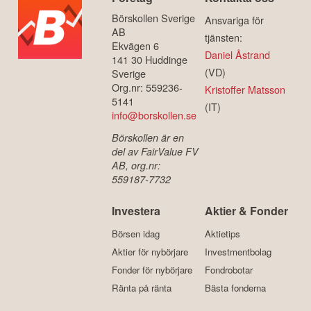
Börskollen Sverige
Ansvariga för
AB
tjänsten:
Ekvägen 6
Daniel Åstrand
141 30 Huddinge
(VD)
Sverige
Org.nr: 559236-
Kristoffer Matsson
5141
(IT)
info@borskollen.se
Börskollen är en
del av FairValue FV
AB, org.nr:
559187-7732
Investera
Aktier & Fonder
Börsen idag
Aktietips
Aktier för nybörjare
Investmentbolag
Fonder för nybörjare
Fondrobotar
Ränta på ränta
Bästa fonderna