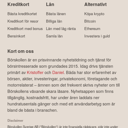
Kreditkort
Lån
Alternativt
Bästa kreditkortet
Bästa lånen
Köpa krypto
Kreditkort för resor
Billiga lån
Bitcoin
Kreditkort med bonus
Lån med låg ränta
Ethereum
Bensinkort
Samla lån
Investera i guld
Kort om oss
Börskollen är en prisvinnande nyhetstidning och tjänst för
börsintresserade som grundades 2015. Idag drivs tjänsten
primärt av
Kristoffer
och
Daniel
. Båda har stor erfarenhet av
börsen, aktier, investeringar, privatekonomi, företagande och
motorrelaterat – ämnen som det frekvent skrivs nyheter om till
Börskollens växande skara läsare. Nyhetsappen som finns
tillgänglig, kostnadsfritt, har under åren laddats ner
hundratusentals gånger och med ett användarbetyg som är
bland de bästa i branschen.
Disclaimer
Börskollen Sverige AB ("Börskollen") är inte finansiella rådgivare, står inte under