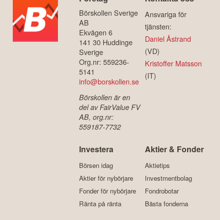
Börskollen Sverige
Ansvariga för
AB
tjänsten:
Ekvägen 6
Daniel Åstrand
141 30 Huddinge
(VD)
Sverige
Org.nr: 559236-
Kristoffer Matsson
5141
(IT)
info@borskollen.se
Börskollen är en
del av FairValue FV
AB, org.nr:
559187-7732
Investera
Aktier & Fonder
Börsen idag
Aktietips
Aktier för nybörjare
Investmentbolag
Fonder för nybörjare
Fondrobotar
Ränta på ränta
Bästa fonderna