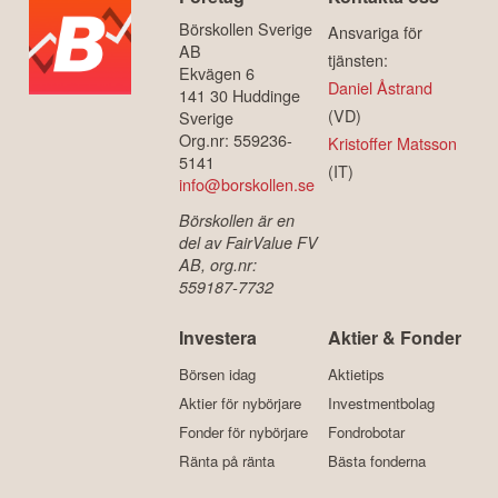
Börskollen Sverige
Ansvariga för
AB
tjänsten:
Ekvägen 6
Daniel Åstrand
141 30 Huddinge
(VD)
Sverige
Org.nr: 559236-
Kristoffer Matsson
5141
(IT)
info@borskollen.se
Börskollen är en
del av FairValue FV
AB, org.nr:
559187-7732
Investera
Aktier & Fonder
Börsen idag
Aktietips
Aktier för nybörjare
Investmentbolag
Fonder för nybörjare
Fondrobotar
Ränta på ränta
Bästa fonderna