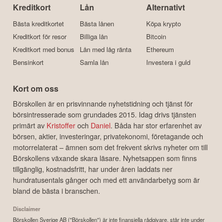
Kreditkort
Lån
Alternativt
Bästa kreditkortet
Bästa lånen
Köpa krypto
Kreditkort för resor
Billiga lån
Bitcoin
Kreditkort med bonus
Lån med låg ränta
Ethereum
Bensinkort
Samla lån
Investera i guld
Kort om oss
Börskollen är en prisvinnande nyhetstidning och tjänst för
börsintresserade som grundades 2015. Idag drivs tjänsten
primärt av
Kristoffer
och
Daniel
. Båda har stor erfarenhet av
börsen, aktier, investeringar, privatekonomi, företagande och
motorrelaterat – ämnen som det frekvent skrivs nyheter om till
Börskollens växande skara läsare. Nyhetsappen som finns
tillgänglig, kostnadsfritt, har under åren laddats ner
hundratusentals gånger och med ett användarbetyg som är
bland de bästa i branschen.
Disclaimer
Börskollen Sverige AB ("Börskollen") är inte finansiella rådgivare, står inte under