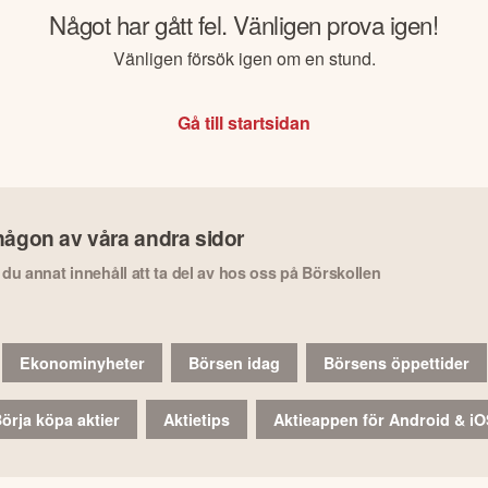
Något har gått fel. Vänligen prova igen!
Vänligen försök igen om en stund.
Gå till startsidan
någon av våra andra sidor
r du annat innehåll att ta del av hos oss på Börskollen
Ekonominyheter
Börsen idag
Börsens öppettider
örja köpa aktier
Aktietips
Aktieappen för Android & i