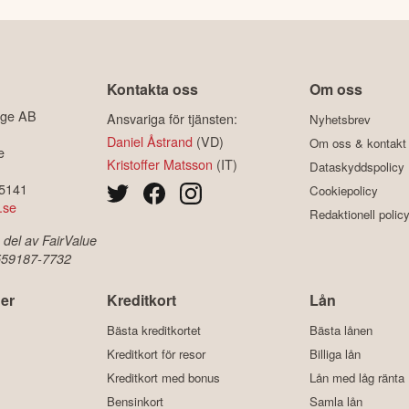
Kontakta oss
Om oss
ige AB
Ansvariga för tjänsten:
Nyhetsbrev
Daniel Åstrand
(VD)
Om oss & kontakt
e
Kristoffer Matsson
(IT)
Dataskyddspolicy
-5141
Cookiepolicy
.se
Redaktionell polic
 del av FairValue
 559187-7732
er
Kreditkort
Lån
Bästa kreditkortet
Bästa lånen
Kreditkort för resor
Billiga lån
Kreditkort med bonus
Lån med låg ränta
Bensinkort
Samla lån