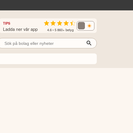
TIPS
Ladda ner vår app
4.6 • 5 860+ betyg