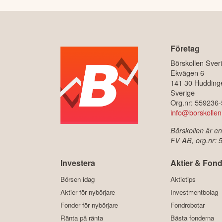
Företag
Börskollen Sver
Ekvägen 6
141 30 Hudding
Sverige
Org.nr: 559236
info@borskollen
Börskollen är en
FV AB, org.nr:
Investera
Aktier & Fond
Börsen idag
Aktietips
Aktier för nybörjare
Investmentbolag
Fonder för nybörjare
Fondrobotar
Ränta på ränta
Bästa fonderna