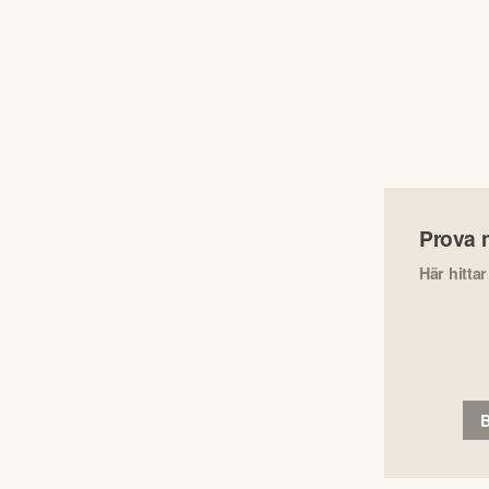
Prova 
Här hitta
B