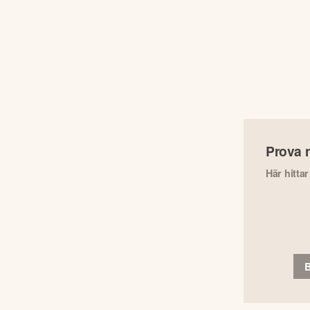
Prova 
Här hitta
B