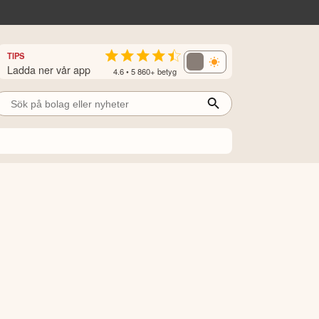
TIPS
Ladda ner vår app
4.6 • 5 860+ betyg