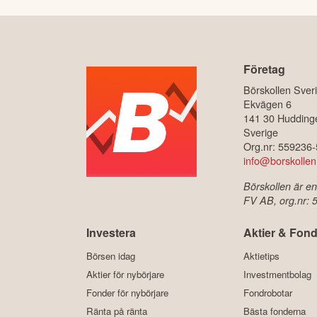
Företag
Börskollen Sver
Ekvägen 6
141 30 Hudding
Sverige
Org.nr: 559236
info@borskollen
Börskollen är en
FV AB, org.nr:
Investera
Aktier & Fond
Börsen idag
Aktietips
Aktier för nybörjare
Investmentbolag
Fonder för nybörjare
Fondrobotar
Ränta på ränta
Bästa fonderna