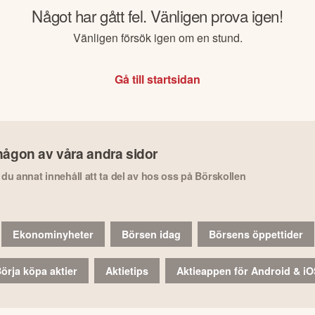
Något har gått fel. Vänligen prova igen!
Vänligen försök igen om en stund.
Gå till startsidan
någon av våra andra sidor
r du annat innehåll att ta del av hos oss på Börskollen
Ekonominyheter
Börsen idag
Börsens öppettider
örja köpa aktier
Aktietips
Aktieappen för Android & i