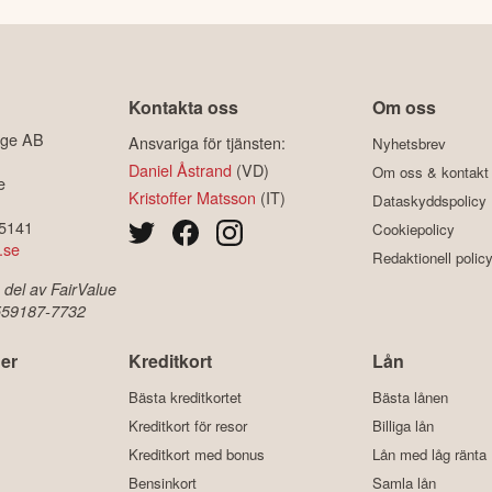
Kontakta oss
Om oss
ige AB
Ansvariga för tjänsten:
Nyhetsbrev
Daniel Åstrand
(VD)
Om oss & kontakt
e
Kristoffer Matsson
(IT)
Dataskyddspolicy
-5141
Cookiepolicy
.se
Redaktionell polic
 del av FairValue
 559187-7732
er
Kreditkort
Lån
Bästa kreditkortet
Bästa lånen
Kreditkort för resor
Billiga lån
Kreditkort med bonus
Lån med låg ränta
Bensinkort
Samla lån