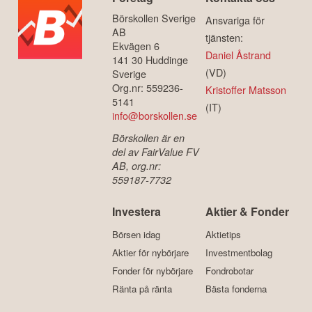
Börskollen Sverige
Ansvariga för
AB
tjänsten:
Ekvägen 6
Daniel Åstrand
141 30 Huddinge
(VD)
Sverige
Org.nr: 559236-
Kristoffer Matsson
5141
(IT)
info@borskollen.se
Börskollen är en
del av FairValue FV
AB, org.nr:
559187-7732
Investera
Aktier & Fonder
Börsen idag
Aktietips
Aktier för nybörjare
Investmentbolag
Fonder för nybörjare
Fondrobotar
Ränta på ränta
Bästa fonderna