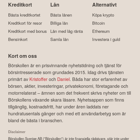
Kreditkort
Lån
Alternativt
Bästa kreditkortet
Bästa lånen
Köpa krypto
Kreditkort för resor
Billiga lån
Bitcoin
Kreditkort med bonus
Lån med låg ränta
Ethereum
Bensinkort
Samla lån
Investera i guld
Kort om oss
Börskollen är en prisvinnande nyhetstidning och tjänst för
börsintresserade som grundades 2015. Idag drivs tjänsten
primärt av
Kristoffer
och
Daniel
. Båda har stor erfarenhet av
börsen, aktier, investeringar, privatekonomi, företagande och
motorrelaterat – ämnen som det frekvent skrivs nyheter om till
Börskollens växande skara läsare. Nyhetsappen som finns
tillgänglig, kostnadsfritt, har under åren laddats ner
hundratusentals gånger och med ett användarbetyg som är
bland de bästa i branschen.
Disclaimer
Börskollen Sverige AB ("Börskollen") är inte finansiella rådgivare, står inte under