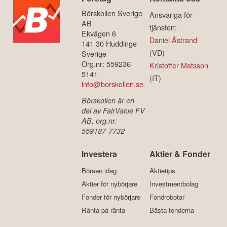
Börskollen Sverige
Ansvariga för
AB
tjänsten:
Ekvägen 6
Daniel Åstrand
141 30 Huddinge
(VD)
Sverige
Org.nr: 559236-
Kristoffer Matsson
5141
(IT)
info@borskollen.se
Börskollen är en
del av FairValue FV
AB, org.nr:
559187-7732
Investera
Aktier & Fonder
Börsen idag
Aktietips
Aktier för nybörjare
Investmentbolag
Fonder för nybörjare
Fondrobotar
Ränta på ränta
Bästa fonderna