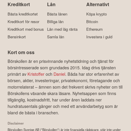
Kreditkort
Lån
Alternativt
Bästa kreditkortet
Bästa lånen
Köpa krypto
Kreditkort för resor
Billiga lån
Bitcoin
Kreditkort med bonus
Lån med låg ränta
Ethereum
Bensinkort
Samla lån
Investera i guld
Kort om oss
Börskollen är en prisvinnande nyhetstidning och tjänst för
börsintresserade som grundades 2015. Idag drivs tjänsten
primärt av
Kristoffer
och
Daniel
. Båda har stor erfarenhet av
börsen, aktier, investeringar, privatekonomi, företagande och
motorrelaterat – ämnen som det frekvent skrivs nyheter om till
Börskollens växande skara läsare. Nyhetsappen som finns
tillgänglig, kostnadsfritt, har under åren laddats ner
hundratusentals gånger och med ett användarbetyg som är
bland de bästa i branschen.
Disclaimer
Börskollen Sverige AB ("Börskollen") är inte finansiella rådgivare, står inte under