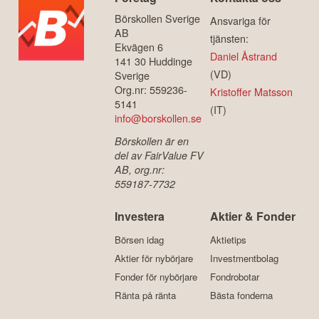
Börskollen Sverige
Ansvariga för
AB
tjänsten:
Ekvägen 6
Daniel Åstrand
141 30 Huddinge
(VD)
Sverige
Org.nr: 559236-
Kristoffer Matsson
5141
(IT)
info@borskollen.se
Börskollen är en
del av FairValue FV
AB, org.nr:
559187-7732
Investera
Aktier & Fonder
Börsen idag
Aktietips
Aktier för nybörjare
Investmentbolag
Fonder för nybörjare
Fondrobotar
Ränta på ränta
Bästa fonderna