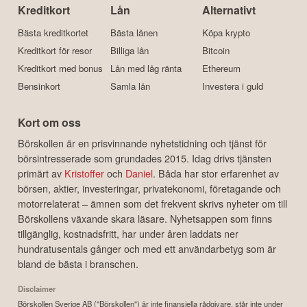
Kreditkort
Lån
Alternativt
Bästa kreditkortet
Bästa lånen
Köpa krypto
Kreditkort för resor
Billiga lån
Bitcoin
Kreditkort med bonus
Lån med låg ränta
Ethereum
Bensinkort
Samla lån
Investera i guld
Kort om oss
Börskollen är en prisvinnande nyhetstidning och tjänst för
börsintresserade som grundades 2015. Idag drivs tjänsten
primärt av
Kristoffer
och
Daniel
. Båda har stor erfarenhet av
börsen, aktier, investeringar, privatekonomi, företagande och
motorrelaterat – ämnen som det frekvent skrivs nyheter om till
Börskollens växande skara läsare. Nyhetsappen som finns
tillgänglig, kostnadsfritt, har under åren laddats ner
hundratusentals gånger och med ett användarbetyg som är
bland de bästa i branschen.
Disclaimer
Börskollen Sverige AB ("Börskollen") är inte finansiella rådgivare, står inte under