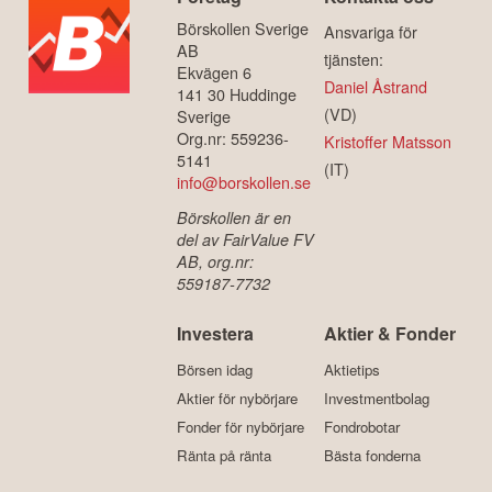
Börskollen Sverige
Ansvariga för
AB
tjänsten:
Ekvägen 6
Daniel Åstrand
141 30 Huddinge
(VD)
Sverige
Org.nr: 559236-
Kristoffer Matsson
5141
(IT)
info@borskollen.se
Börskollen är en
del av FairValue FV
AB, org.nr:
559187-7732
Investera
Aktier & Fonder
Börsen idag
Aktietips
Aktier för nybörjare
Investmentbolag
Fonder för nybörjare
Fondrobotar
Ränta på ränta
Bästa fonderna