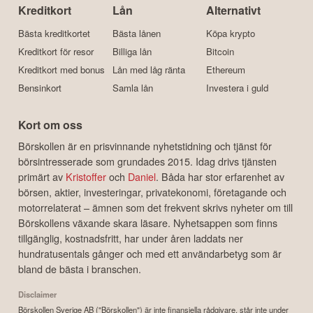
Kreditkort
Lån
Alternativt
Bästa kreditkortet
Bästa lånen
Köpa krypto
Kreditkort för resor
Billiga lån
Bitcoin
Kreditkort med bonus
Lån med låg ränta
Ethereum
Bensinkort
Samla lån
Investera i guld
Kort om oss
Börskollen är en prisvinnande nyhetstidning och tjänst för
börsintresserade som grundades 2015. Idag drivs tjänsten
primärt av
Kristoffer
och
Daniel
. Båda har stor erfarenhet av
börsen, aktier, investeringar, privatekonomi, företagande och
motorrelaterat – ämnen som det frekvent skrivs nyheter om till
Börskollens växande skara läsare. Nyhetsappen som finns
tillgänglig, kostnadsfritt, har under åren laddats ner
hundratusentals gånger och med ett användarbetyg som är
bland de bästa i branschen.
Disclaimer
Börskollen Sverige AB ("Börskollen") är inte finansiella rådgivare, står inte under