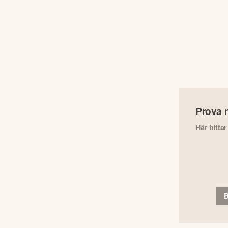
Prova 
Här hitta
B