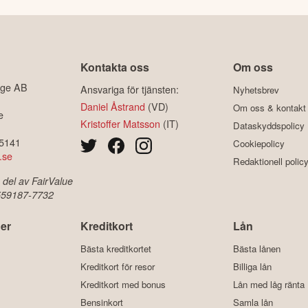
Kontakta oss
Om oss
ige AB
Ansvariga för tjänsten:
Nyhetsbrev
Daniel Åstrand
(VD)
Om oss & kontakt
e
Kristoffer Matsson
(IT)
Dataskyddspolicy
-5141
Cookiepolicy
.se
Redaktionell polic
 del av FairValue
 559187-7732
er
Kreditkort
Lån
Bästa kreditkortet
Bästa lånen
Kreditkort för resor
Billiga lån
Kreditkort med bonus
Lån med låg ränta
Bensinkort
Samla lån