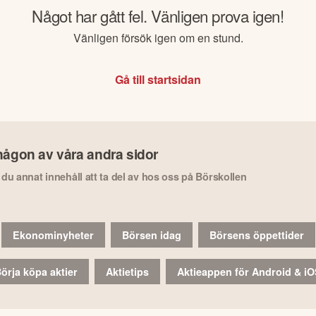
Något har gått fel. Vänligen prova igen!
Vänligen försök igen om en stund.
Gå till startsidan
någon av våra andra sidor
r du annat innehåll att ta del av hos oss på Börskollen
Ekonominyheter
Börsen idag
Börsens öppettider
örja köpa aktier
Aktietips
Aktieappen för Android & i