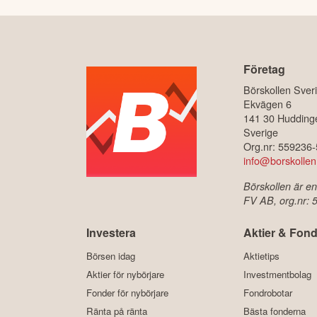
Företag
Börskollen Sver
Ekvägen 6
141 30 Hudding
Sverige
Org.nr: 559236
info@borskollen
Börskollen är en
FV AB, org.nr:
Investera
Aktier & Fond
Börsen idag
Aktietips
Aktier för nybörjare
Investmentbolag
Fonder för nybörjare
Fondrobotar
Ränta på ränta
Bästa fonderna