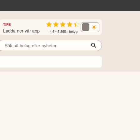
TIPS
Ladda ner vår app
4.6 • 5 860+ betyg