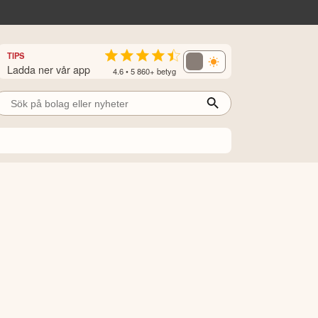
TIPS
Ladda ner vår app
4.6 • 5 860+ betyg