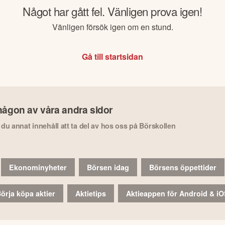
Något har gått fel. Vänligen prova igen!
Vänligen försök igen om en stund.
Gå till startsidan
någon av våra andra sidor
r du annat innehåll att ta del av hos oss på Börskollen
Ekonominyheter
Börsen idag
Börsens öppettider
örja köpa aktier
Aktietips
Aktieappen för Android & i