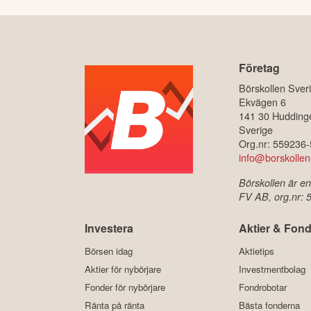
Företag
Börskollen Sver
Ekvägen 6
141 30 Hudding
Sverige
Org.nr: 559236
info@borskollen
Börskollen är en
FV AB, org.nr:
Investera
Aktier & Fond
Börsen idag
Aktietips
Aktier för nybörjare
Investmentbolag
Fonder för nybörjare
Fondrobotar
Ränta på ränta
Bästa fonderna