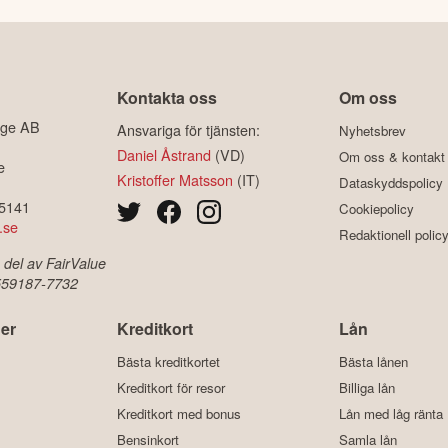
Kontakta oss
Om oss
ige AB
Ansvariga för tjänsten:
Nyhetsbrev
Daniel Åstrand
(VD)
Om oss & kontakt
e
Kristoffer Matsson
(IT)
Dataskyddspolicy
-5141
Cookiepolicy
.se
Redaktionell polic
 del av FairValue
 559187-7732
er
Kreditkort
Lån
Bästa kreditkortet
Bästa lånen
Kreditkort för resor
Billiga lån
Kreditkort med bonus
Lån med låg ränta
Bensinkort
Samla lån