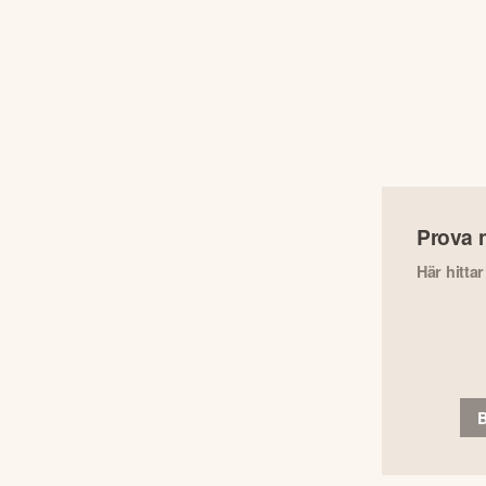
Prova 
Här hitta
B