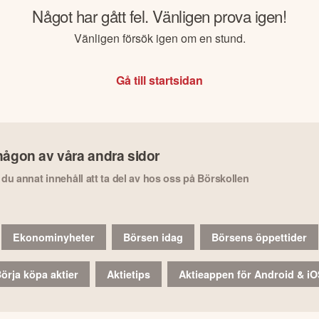
Något har gått fel. Vänligen prova igen!
Vänligen försök igen om en stund.
Gå till startsidan
någon av våra andra sidor
r du annat innehåll att ta del av hos oss på Börskollen
Ekonominyheter
Börsen idag
Börsens öppettider
örja köpa aktier
Aktietips
Aktieappen för Android & i