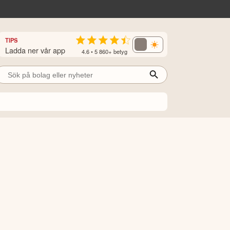
TIPS
Ladda ner vår app
4.6 • 5 860+ betyg