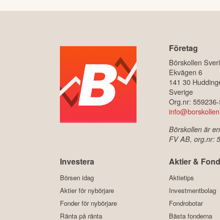
Företag
Börskollen Sver
Ekvägen 6
141 30 Hudding
Sverige
Org.nr: 559236
info@borskollen
Börskollen är en
FV AB, org.nr:
Investera
Aktier & Fond
Börsen idag
Aktietips
Aktier för nybörjare
Investmentbolag
Fonder för nybörjare
Fondrobotar
Ränta på ränta
Bästa fonderna