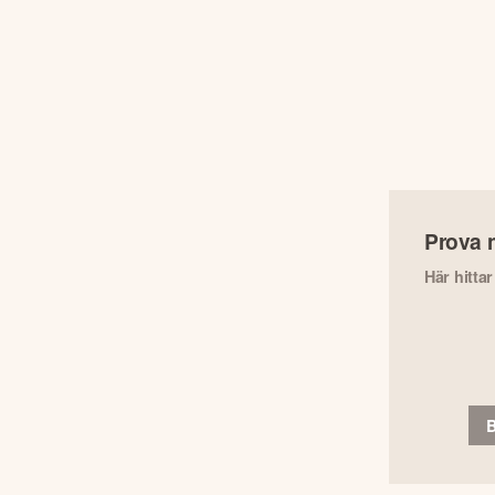
Prova 
Här hitta
B