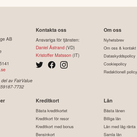
Kontakta oss
Om oss
ige AB
Ansvariga för tjänsten:
Nyhetsbrev
Daniel Åstrand
(VD)
Om oss & kontakt
e
Kristoffer Matsson
(IT)
Dataskyddspolicy
-5141
Cookiepolicy
.se
Redaktionell polic
 del av FairValue
 559187-7732
er
Kreditkort
Lån
Bästa kreditkortet
Bästa lånen
Kreditkort för resor
Billiga lån
Kreditkort med bonus
Lån med låg ränta
Bensinkort
Samla lån