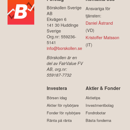
Börskollen Sverige
Ansvariga för
AB
tjänsten:
Ekvägen 6
Daniel Åstrand
141 30 Huddinge
(VD)
Sverige
Org.nr: 559236-
Kristoffer Matsson
5141
(IT)
info@borskollen.se
Börskollen är en
del av FairValue FV
AB, org.nr:
559187-7732
Investera
Aktier & Fonder
Börsen idag
Aktietips
Aktier för nybörjare
Investmentbolag
Fonder för nybörjare
Fondrobotar
Ränta på ränta
Bästa fonderna