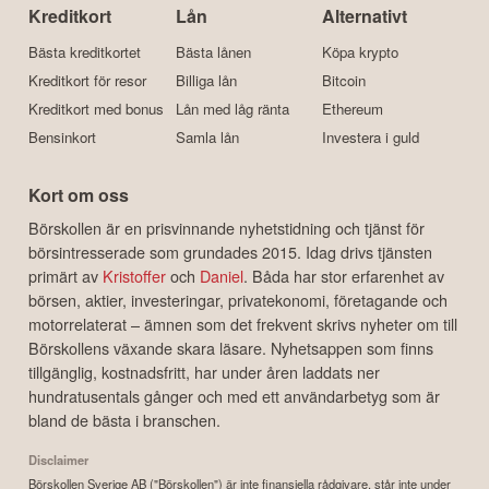
Kreditkort
Lån
Alternativt
Bästa kreditkortet
Bästa lånen
Köpa krypto
Kreditkort för resor
Billiga lån
Bitcoin
Kreditkort med bonus
Lån med låg ränta
Ethereum
Bensinkort
Samla lån
Investera i guld
Kort om oss
Börskollen är en prisvinnande nyhetstidning och tjänst för
börsintresserade som grundades 2015. Idag drivs tjänsten
primärt av
Kristoffer
och
Daniel
. Båda har stor erfarenhet av
börsen, aktier, investeringar, privatekonomi, företagande och
motorrelaterat – ämnen som det frekvent skrivs nyheter om till
Börskollens växande skara läsare. Nyhetsappen som finns
tillgänglig, kostnadsfritt, har under åren laddats ner
hundratusentals gånger och med ett användarbetyg som är
bland de bästa i branschen.
Disclaimer
Börskollen Sverige AB ("Börskollen") är inte finansiella rådgivare, står inte under