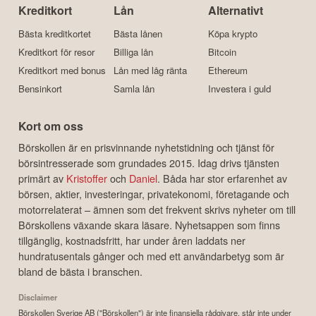
Kreditkort
Lån
Alternativt
Bästa kreditkortet
Bästa lånen
Köpa krypto
Kreditkort för resor
Billiga lån
Bitcoin
Kreditkort med bonus
Lån med låg ränta
Ethereum
Bensinkort
Samla lån
Investera i guld
Kort om oss
Börskollen är en prisvinnande nyhetstidning och tjänst för
börsintresserade som grundades 2015. Idag drivs tjänsten
primärt av
Kristoffer
och
Daniel
. Båda har stor erfarenhet av
börsen, aktier, investeringar, privatekonomi, företagande och
motorrelaterat – ämnen som det frekvent skrivs nyheter om till
Börskollens växande skara läsare. Nyhetsappen som finns
tillgänglig, kostnadsfritt, har under åren laddats ner
hundratusentals gånger och med ett användarbetyg som är
bland de bästa i branschen.
Disclaimer
Börskollen Sverige AB ("Börskollen") är inte finansiella rådgivare, står inte under