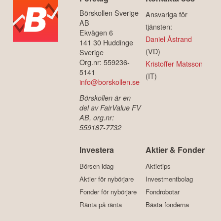
Börskollen Sverige
Ansvariga för
AB
tjänsten:
Ekvägen 6
Daniel Åstrand
141 30 Huddinge
(VD)
Sverige
Org.nr: 559236-
Kristoffer Matsson
5141
(IT)
info@borskollen.se
Börskollen är en
del av FairValue FV
AB, org.nr:
559187-7732
Investera
Aktier & Fonder
Börsen idag
Aktietips
Aktier för nybörjare
Investmentbolag
Fonder för nybörjare
Fondrobotar
Ränta på ränta
Bästa fonderna