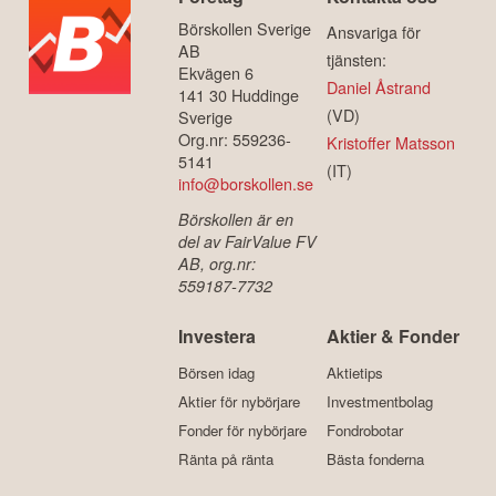
Börskollen Sverige
Ansvariga för
AB
tjänsten:
Ekvägen 6
Daniel Åstrand
141 30 Huddinge
(VD)
Sverige
Org.nr: 559236-
Kristoffer Matsson
5141
(IT)
info@borskollen.se
Börskollen är en
del av FairValue FV
AB, org.nr:
559187-7732
Investera
Aktier & Fonder
Börsen idag
Aktietips
Aktier för nybörjare
Investmentbolag
Fonder för nybörjare
Fondrobotar
Ränta på ränta
Bästa fonderna