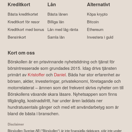
Kreditkort
Lån
Alternativt
Bästa kreditkortet
Bästa lånen
Köpa krypto
Kreditkort för resor
Billiga lån
Bitcoin
Kreditkort med bonus
Lån med låg ränta
Ethereum
Bensinkort
Samla lån
Investera i guld
Kort om oss
Börskollen är en prisvinnande nyhetstidning och tjänst för
börsintresserade som grundades 2015. Idag drivs tjänsten
primärt av
Kristoffer
och
Daniel
. Båda har stor erfarenhet av
börsen, aktier, investeringar, privatekonomi, företagande och
motorrelaterat – ämnen som det frekvent skrivs nyheter om till
Börskollens växande skara läsare. Nyhetsappen som finns
tillgänglig, kostnadsfritt, har under åren laddats ner
hundratusentals gånger och med ett användarbetyg som är
bland de bästa i branschen.
Disclaimer
Börskollen Sverige AB ("Börskollen") är inte finansiella rådgivare, står inte under