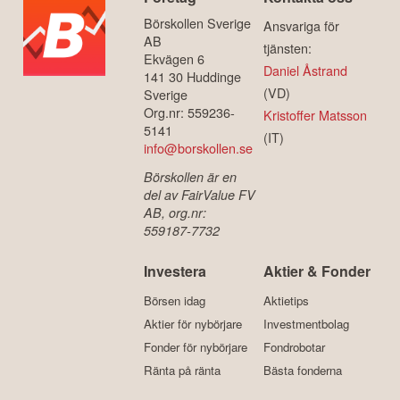
Börskollen Sverige
Ansvariga för
AB
tjänsten:
Ekvägen 6
Daniel Åstrand
141 30 Huddinge
(VD)
Sverige
Org.nr: 559236-
Kristoffer Matsson
5141
(IT)
info@borskollen.se
Börskollen är en
del av FairValue FV
AB, org.nr:
559187-7732
Investera
Aktier & Fonder
Börsen idag
Aktietips
Aktier för nybörjare
Investmentbolag
Fonder för nybörjare
Fondrobotar
Ränta på ränta
Bästa fonderna