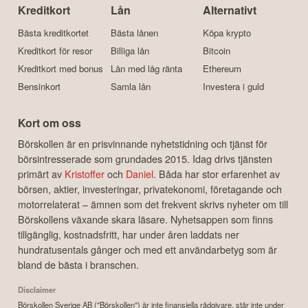
Kreditkort
Lån
Alternativt
Bästa kreditkortet
Bästa lånen
Köpa krypto
Kreditkort för resor
Billiga lån
Bitcoin
Kreditkort med bonus
Lån med låg ränta
Ethereum
Bensinkort
Samla lån
Investera i guld
Kort om oss
Börskollen är en prisvinnande nyhetstidning och tjänst för
börsintresserade som grundades 2015. Idag drivs tjänsten
primärt av
Kristoffer
och
Daniel
. Båda har stor erfarenhet av
börsen, aktier, investeringar, privatekonomi, företagande och
motorrelaterat – ämnen som det frekvent skrivs nyheter om till
Börskollens växande skara läsare. Nyhetsappen som finns
tillgänglig, kostnadsfritt, har under åren laddats ner
hundratusentals gånger och med ett användarbetyg som är
bland de bästa i branschen.
Disclaimer
Börskollen Sverige AB ("Börskollen") är inte finansiella rådgivare, står inte under