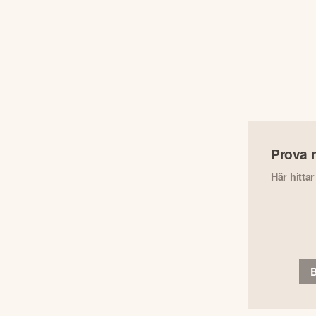
Prova 
Här hitta
B