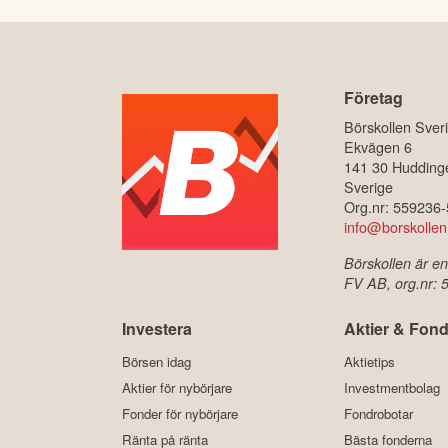
Företag
Börskollen Sver
Ekvägen 6
141 30 Hudding
Sverige
Org.nr: 559236
info@borskollen
Börskollen är en
FV AB, org.nr:
Investera
Aktier & Fond
Börsen idag
Aktietips
Aktier för nybörjare
Investmentbolag
Fonder för nybörjare
Fondrobotar
Ränta på ränta
Bästa fonderna