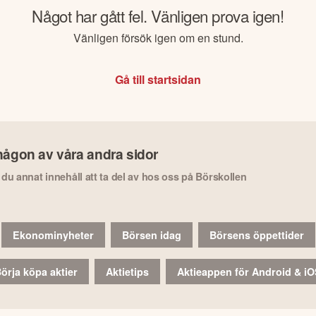
Något har gått fel. Vänligen prova igen!
Vänligen försök igen om en stund.
Gå till startsidan
någon av våra andra sidor
r du annat innehåll att ta del av hos oss på Börskollen
Ekonominyheter
Börsen idag
Börsens öppettider
örja köpa aktier
Aktietips
Aktieappen för Android & i