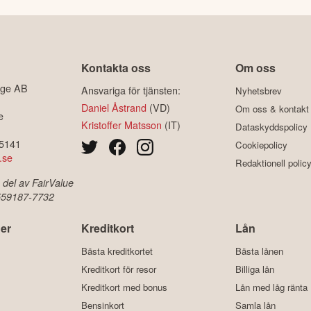
Kontakta oss
Om oss
ige AB
Ansvariga för tjänsten:
Nyhetsbrev
Daniel Åstrand
(VD)
Om oss & kontakt
e
Kristoffer Matsson
(IT)
Dataskyddspolicy
-5141
Cookiepolicy
.se
Redaktionell polic
 del av FairValue
 559187-7732
er
Kreditkort
Lån
Bästa kreditkortet
Bästa lånen
Kreditkort för resor
Billiga lån
Kreditkort med bonus
Lån med låg ränta
Bensinkort
Samla lån