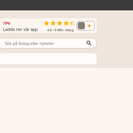
TIPS
Ladda ner vår app
4.6 • 5 860+ betyg