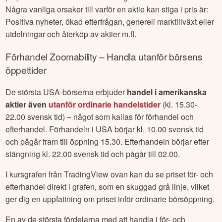
Några vanliga orsaker till varför en aktie kan stiga i pris är:
Positiva nyheter, ökad efterfrågan, generell marktillväxt eller
utdelningar och återköp av aktier m.fl.
Förhandel
Zoomability
– Handla utanför börsens
öppettider
De största USA-börserna erbjuder
handel i amerikanska
aktier även
utanför ordinarie handelstider
(kl. 15.30-
22.00 svensk tid) – något som kallas för förhandel och
efterhandel. Förhandeln i USA börjar kl. 10.00 svensk tid
och pågår fram till öppning 15.30. Efterhandeln börjar efter
stängning kl. 22.00 svensk tid och pågår till 02.00.
I kursgrafen från TradingView ovan kan du se priset för- och
efterhandel direkt i grafen, som en skuggad grå linje, vilket
ger dig en uppfattning om priset inför ordinarie börsöppning.
En av de största fördelarna med att handla i för- och