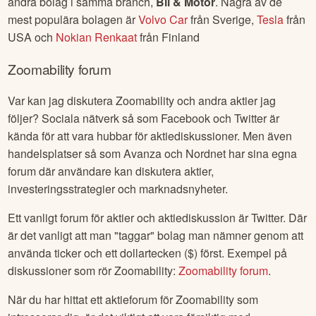
andra bolag i samma branch,
Bil & Motor
. Några av de
mest populära bolagen är
Volvo Car
från
Sverige
,
Tesla
från
USA
och
Nokian Renkaat
från
Finland
Zoomability
forum
Var kan jag diskutera
Zoomability
och andra aktier jag
följer? Sociala nätverk så som Facebook och Twitter är
kända för att vara hubbar för aktiediskussioner. Men även
handelsplatser så som Avanza och Nordnet har sina egna
forum där användare kan diskutera aktier,
investeringsstrategier och marknadsnyheter.
Ett vanligt forum för aktier och aktiediskussion är Twitter. Där
är det vanligt att man "taggar" bolag man nämner genom att
använda ticker och ett dollartecken ($) först. Exempel på
diskussioner som rör
Zoomability
:
Zoomability
forum
.
När du har hittat ett aktieforum för
Zoomability
som