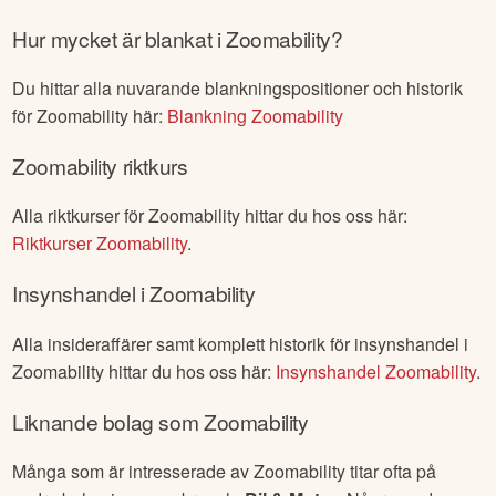
Hur mycket är blankat i
Zoomability
?
Du hittar alla nuvarande blankningspositioner och historik
för
Zoomability
här:
Blankning
Zoomability
Zoomability
riktkurs
Alla riktkurser för
Zoomability
hittar du hos oss här:
Riktkurser
Zoomability
.
Insynshandel i
Zoomability
Alla insideraffärer samt komplett historik för insynshandel i
Zoomability
hittar du hos oss här:
Insynshandel
Zoomability
.
Liknande bolag som
Zoomability
Många som är intresserade av
Zoomability
titar ofta på