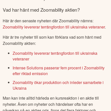
Vad har hänt med
Zoomability
aktien?
Här är den senaste nyheten där
Zoomability
nämns:
Zoomability levererar terrängfordon till ukrainska veteraner
.
Här är tre nyheter till som kan förklara vad som hänt med
Zoomability
aktien:
Zoomability levererar terrängfordon till ukrainska
veteraner
Intense Solutions passerar fem procent i Zoomability
efter riktad emission
Zoomability ökar produktion och inleder samarbete i
Ukraina
Man kan inte alltid härleda en kursreaktion i en aktie till
nyheter. Även om nyheter och händelser ofta har en
påverkan på en akties pris, finns det flera faktorer och