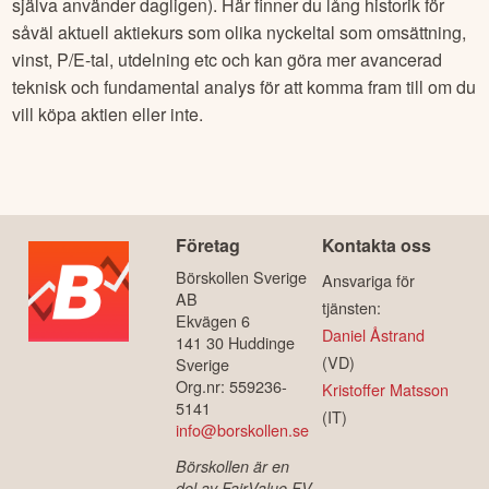
själva använder dagligen). Här finner du lång historik för
såväl aktuell aktiekurs som olika nyckeltal som omsättning,
vinst, P/E-tal, utdelning etc och kan göra mer avancerad
teknisk och fundamental analys för att komma fram till om du
vill köpa aktien eller inte.
Företag
Kontakta oss
Börskollen Sverige
Ansvariga för
AB
tjänsten:
Ekvägen 6
Daniel Åstrand
141 30 Huddinge
(VD)
Sverige
Org.nr: 559236-
Kristoffer Matsson
5141
(IT)
info@borskollen.se
Börskollen är en
del av FairValue FV