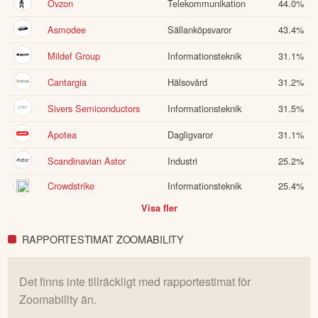
Ovzon
Telekommunikation
44.0
%
innan du fattar investeringsbeslut. Historisk avkastning är ingen
garanti för framtida avkastning.
Skulle du upptäcka fel eller
Asmodee
Sällanköpsvaror
43.4
%
andra förbättringsförslag i materialet är du välkommen att
kontakta oss
.
Mildef Group
Informationsteknik
31.1
%
Cantargia
Hälsovård
31.2
%
Öppna rapport (PDF)
Sivers Semiconductors
Informationsteknik
31.5
%
Apotea
Dagligvaror
31.1
%
Scandinavian Astor
Industri
25.2
%
Crowdstrike
Informationsteknik
25.4
%
Visa fler
RAPPORTESTIMAT ZOOMABILITY
Det finns inte tillräckligt med rapportestimat för
Zoomability
än.