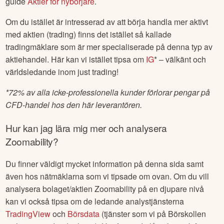
guide
Aktier för nybörjare
.
Om du istället är intresserad av att börja handla mer aktivt
med aktien (trading) finns det istället så kallade
tradingmäklare som är mer specialiserade på denna typ av
aktiehandel. Här kan vi istället tipsa om
IG
* – välkänt och
världsledande inom just trading!
*
72% av alla icke-professionella kunder förlorar pengar på
CFD-handel hos den här leverantören.
Hur kan jag lära mig mer och analysera
Zoomability
?
Du finner väldigt mycket information på denna sida samt
även hos nätmäklarna som vi tipsade om ovan. Om du vill
analysera bolaget/aktien
Zoomability
på en djupare nivå
kan vi också tipsa om de ledande analystjänsterna
TradingView
och
Börsdata
(tjänster som vi på Börskollen