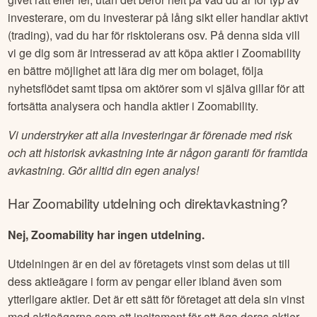
investerare, om du investerar på lång sikt eller handlar aktivt
(trading), vad du har för risktolerans osv. På denna sida vill
vi ge dig som är intresserad av att köpa aktier i
Zoomability
en bättre möjlighet att lära dig mer om bolaget, följa
nyhetsflödet samt tipsa om aktörer som vi själva gillar för att
fortsätta analysera och handla aktier i
Zoomability
.
Vi understryker att alla investeringar är förenade med risk
och att historisk avkastning inte är någon garanti för framtida
avkastning. Gör alltid din egen analys!
Har
Zoomability
utdelning och direktavkastning?
Nej, Zoomability har ingen utdelning.
Utdelningen är en del av företagets vinst som delas ut till
dess aktieägare i form av pengar eller ibland även som
ytterligare aktier. Det är ett sätt för företaget att dela sin vinst
med aktieägarna som ett incitament för att äga deras aktier.