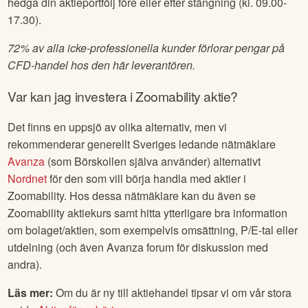
hedga din aktieportfölj före eller efter stängning (kl. 09.00-
17.30).
72% av alla icke-professionella kunder förlorar pengar på
CFD-handel hos den här leverantören.
Var kan jag investera i
Zoomability
aktie?
Det finns en uppsjö av olika alternativ, men vi
rekommenderar generellt Sveriges ledande nätmäklare
Avanza
(som Börskollen själva använder) alternativt
Nordnet
för den som vill börja handla med aktier i
Zoomability
. Hos dessa nätmäklare kan du även se
Zoomability
aktiekurs samt hitta ytterligare bra information
om bolaget/aktien, som exempelvis omsättning, P/E-tal eller
utdelning (och även Avanza forum för diskussion med
andra).
Läs mer:
Om du är ny till aktiehandel tipsar vi om vår stora