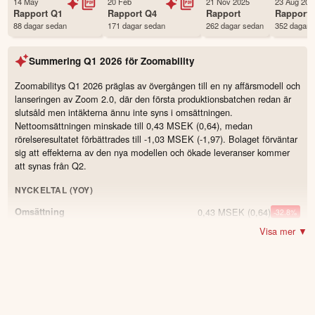
14 May
20 Feb
21 Nov 2025
23 Aug 202
Första handelsdag
04 Aug 2019
Rapport
Q1
Rapport
Q4
Rapport
Rapport
88 dagar sedan
171 dagar sedan
262 dagar sedan
352 dagar 
Antal ägare Avanza
2,625 st
Antal ägare Nordnet
555 st
Summering
Q1 2026
för
Zoomability
Källa:
Börsdata
Zoomabilitys Q1 2026 präglas av övergången till en ny affärsmodell och
lanseringen av Zoom 2.0, där den första produktionsbatchen redan är
slutsåld men intäkterna ännu inte syns i omsättningen.
Nettoomsättningen minskade till 0,43 MSEK (0,64), medan
rörelseresultatet förbättrades till -1,03 MSEK (-1,97). Bolaget förväntar
sig att effekterna av den nya modellen och ökade leveranser kommer
att synas från Q2.
NYCKELTAL (YOY)
0,43 MSEK
(0,64)
Omsättning
-32.8
%
Visa mer ▼
−1,03 MSEK
(−1,97)
Resultat
−0,04 SEK
(−0,09)
Resultat per aktie
12,08 MSEK
(10,47)
Balansomslutning
15.4
%
89 %
(67)
Soliditet
22.0