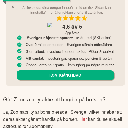
Att investera dina pengar innebär alltid en risk. Sidan kan
innehålla/innehåller reklam eller affiliatelänkar.
4.6
av 5
App Store
“
” 16 år i rad (SKI-enkät)
Sveriges nöjdaste sparare
Över 2 miljoner kunder – Sveriges största nätmäklare
Stort utbud: Investera i fonder, aktier, IPO:er & derivat
Allt samlat: Investeringar, sparande, pension & bolån
Öppna konto helt gratis – kom igång på några minuter
KOM IGÅNG IDAG
Går
Zoomability
aktie att handla på börsen?
Ja,
Zoomability
är börsnoterade
i Sverige
, vilket innebär att
deras aktier går att handla på börsen.
Här
kan du se aktuell
aktiekurs för
Zoomability
.