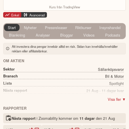
Kurs från TradingView
Enkel
Avancerad
Start
Nyheter
Pressreleaser
Riktkurser
Insynshandel
Blankning
Analyser
Bloggar
Videos
Podcasts
Att investera dina pengar innebär alltid en risk. Sidan kan innehålla/innehåller
reklam eller affiliatelänkar.
OM AKTIEN
Sektor
Sällanköpsvaror
Bransch
Bil & Motor
Lista
Spotlight
Nästa rapport
21 Aug - 11 dagar kvar
Utdelning
Nej
Visa fler ▼
Namn
Zoomability
RAPPORTER
Ticker
ZOOM
i Zoomability kommer
om
den
21 Aug
Nästa rapport
11 dagar
Status
Noterad
Land
Sverige