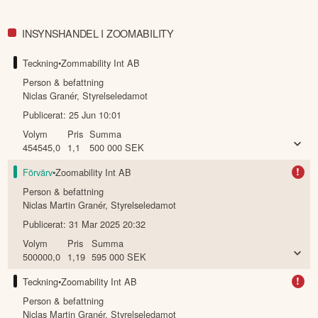
INSYNSHANDEL I ZOOMABILITY
Teckning
•
Zommability Int AB
Person & befattning
Niclas Granér
,
Styrelseledamot
Publicerat:
25 Jun 10:01
Volym
Pris
Summa
454545,0
1,1
500 000
SEK
!
Förvärv
•
Zoomability Int AB
Person & befattning
Niclas Martin Granér
,
Styrelseledamot
Publicerat:
31 Mar 2025 20:32
Volym
Pris
Summa
500000,0
1,19
595 000
SEK
!
Teckning
•
Zoomability Int AB
Person & befattning
Niclas Martin Granér
,
Styrelseledamot