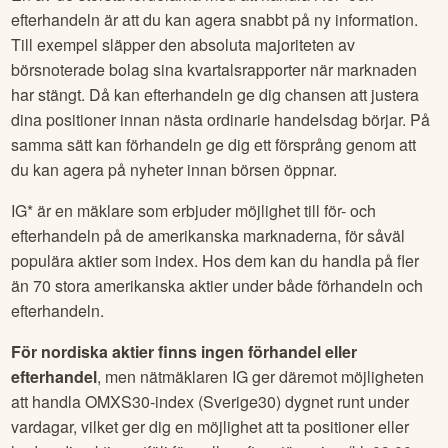
efterhandeln är att du kan agera snabbt på ny information.
Till exempel släpper den absoluta majoriteten av
börsnoterade bolag sina kvartalsrapporter när marknaden
har stängt. Då kan efterhandeln ge dig chansen att justera
dina positioner innan nästa ordinarie handelsdag börjar. På
samma sätt kan förhandeln ge dig ett försprång genom att
du kan agera på nyheter innan börsen öppnar.
IG* är en mäklare som erbjuder möjlighet till för- och
efterhandeln på de amerikanska marknaderna, för såväl
populära aktier som index. Hos dem kan du handla på fler
än 70 stora amerikanska aktier under både förhandeln och
efterhandeln.
För nordiska aktier finns ingen förhandel eller
efterhandel
, men nätmäklaren IG ger däremot möjligheten
att handla OMXS30-index (Sverige30) dygnet runt under
vardagar, vilket ger dig en möjlighet att ta positioner eller