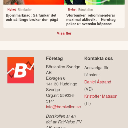
Börskollen
Börskollen
Nyhet
Nyhet
Björnmarknad: Så funkar det
Storbanken rekommenderar
och så länge brukar den pågå
maximal aktievikt – Hernhag
pekar ut svenska köpcase
Visa fler
Företag
Kontakta oss
Börskollen Sverige
Ansvariga för
AB
tjänsten:
Ekvägen 6
Daniel Åstrand
141 30 Huddinge
(VD)
Sverige
Org.nr: 559236-
Kristoffer Matsson
5141
(IT)
info@borskollen.se
Börskollen är en
del av FairValue FV
AB, org.nr: