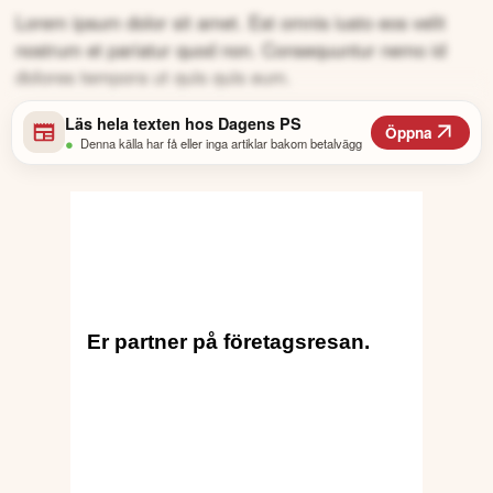
Lorem ipsum dolor sit amet. Est omnis iusto eos velit
nostrum et pariatur quod non. Consequuntur nemo id
dolores tempora ut quis quis eum.
Läs hela texten hos
Dagens PS
Öppna
•
Denna källa har få eller inga artiklar bakom betalvägg