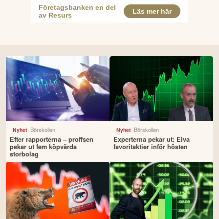
Börskollen
Börskollen
Nyhet
Nyhet
Efter rapporterna – proffsen
Experterna pekar ut: Elva
pekar ut fem köpvärda
favoritaktier inför hösten
storbolag