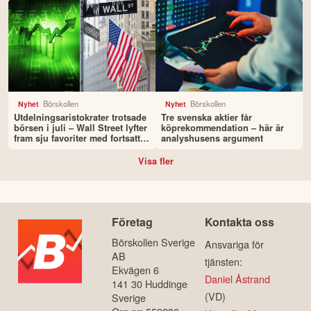
Börskollen
Nyhet
Efter guldraset – här är
Bensinen blir billigare –
bankernas nya prognoser för
prissänkning efter kraftigt
guldpriset
oljeprisfall
Börskollen
Börskollen
Nyhet
Nyhet
Utdelningsaristokrater trotsade
Tre svenska aktier får
börsen i juli – Wall Street lyfter
köprekommendation – här är
fram sju favoriter med fortsatt
analyshusens argument
uppsida
Visa fler
Företag
Kontakta oss
Börskollen Sverige
Ansvariga för
AB
tjänsten: