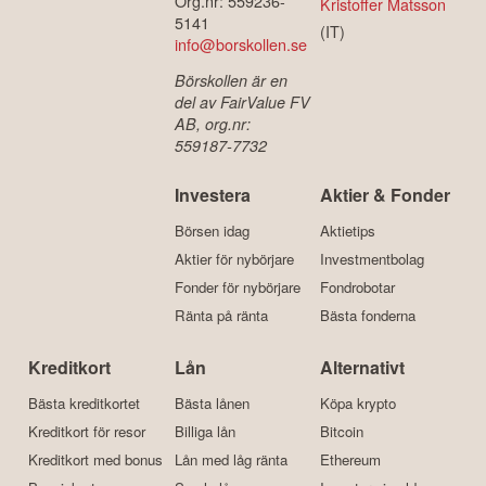
Ekvägen 6
Daniel Åstrand
141 30 Huddinge
(VD)
Sverige
Org.nr: 559236-
Kristoffer Matsson
5141
(IT)
info@borskollen.se
Börskollen är en
del av FairValue FV
AB, org.nr:
559187-7732
Investera
Aktier & Fonder
Börsen idag
Aktietips
Aktier för nybörjare
Investmentbolag
Fonder för nybörjare
Fondrobotar
Ränta på ränta
Bästa fonderna
Kreditkort
Lån
Alternativt
Bästa kreditkortet
Bästa lånen
Köpa krypto