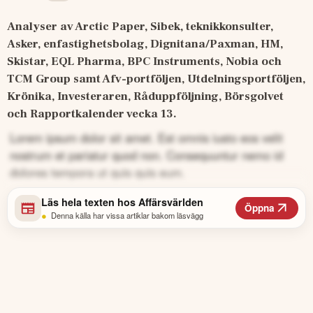
Analyser av Arctic Paper, Sibek, teknikkonsulter, 
Asker, enfastighetsbolag, Dignitana/Paxman, HM, 
Skistar, EQL Pharma, BPC Instruments, Nobia och 
TCM Group samt Afv-portföljen, Utdelningsportföljen, 
Krönika, Investeraren, Råduppföljning, Börsgolvet 
och Rapportkalender vecka 13.
Lorem ipsum dolor sit amet. Est omnis iusto eos velit
nostrum et pariatur quod non. Consequuntur nemo id
dolores tempora ut quis quis eum.
Läs hela texten hos
Affärsvärlden
Öppna
•
Denna källa har vissa artiklar bakom läsvägg