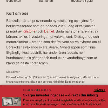
Kreditkort för resor
Billiga lån
Bitcoin
Kreditkort med bonus
Lån med låg ränta
Ethereum
Bensinkort
Samla lån
Investera i guld
Kort om oss
Börskollen är en prisvinnande nyhetstidning och tjänst för
börsintresserade som grundades 2015. Idag drivs tjänsten
primärt av
Kristoffer
och
Daniel
. Båda har stor erfarenhet av
börsen, aktier, investeringar, privatekonomi, företagande och
motorrelaterat – ämnen som det frekvent skrivs nyheter om till
Börskollens växande skara läsare. Nyhetsappen som finns
tillgänglig, kostnadsfritt, har under åren laddats ner
hundratusentals gånger och med ett användarbetyg som är
bland de bästa i branschen.
Disclaimer
GRATIS NYHETSBREV
STÄNG X
Börskollen Sverige AB ("Börskollen") är inte finansiella rådgivare, står inte under
Skarpa investeringscase – direkt i din inkorg
finansinspektionens tillsyn och ger inga råd till dig. Detta innebär att
Prenumerera på vårt kostnadsfria nyhetsbrev där vi varje vecka väljer
investeringsbeslut baserade på information som direkt eller indirekt härrörande
ut de mest läsvärda uppslagen med extra fokus på heta aktiecase!
från Börskollen eller personer med koppling till Börskollen, alltid fattas