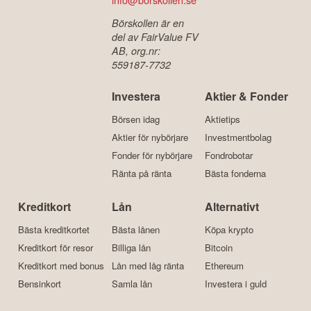
(VD)
Sverige
Org.nr: 559236-
Kristoffer Matsson
5141
(IT)
info@borskollen.se
Börskollen är en
del av FairValue FV
AB, org.nr:
559187-7732
Investera
Aktier & Fonder
Börsen idag
Aktietips
Aktier för nybörjare
Investmentbolag
Fonder för nybörjare
Fondrobotar
Ränta på ränta
Bästa fonderna
Kreditkort
Lån
Alternativt
Bästa kreditkortet
Bästa lånen
Köpa krypto
Kreditkort för resor
Billiga lån
Bitcoin