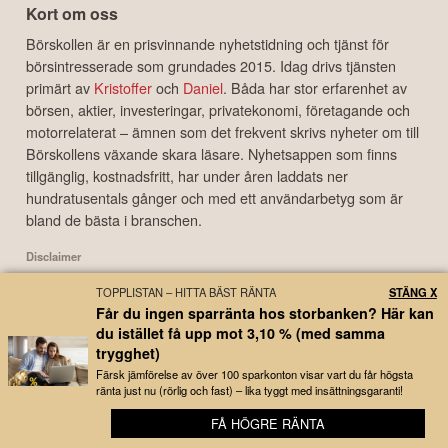
Kreditkort med bonus
Lån med låg ränta
Ethereum
Bensinkort
Samla lån
Investera i guld
Kort om oss
Börskollen är en prisvinnande nyhetstidning och tjänst för
börsintresserade som grundades 2015. Idag drivs tjänsten
primärt av
Kristoffer
och
Daniel
. Båda har stor erfarenhet av
börsen, aktier, investeringar, privatekonomi, företagande och
motorrelaterat – ämnen som det frekvent skrivs nyheter om till
Börskollens växande skara läsare. Nyhetsappen som finns
tillgänglig, kostnadsfritt, har under åren laddats ner
hundratusentals gånger och med ett användarbetyg som är
bland de bästa i branschen.
TOPPLISTAN – HITTA BÄST RÄNTA
STÄNG X
Får du ingen sparränta hos storbanken? Här kan
Disclaimer
du istället få upp mot 3,10 % (med samma
Börskollen Sverige AB ("Börskollen") är inte finansiella rådgivare, står inte under
trygghet)
finansinspektionens tillsyn och ger inga råd till dig. Detta innebär att
Färsk jämförelse av över 100 sparkonton visar vart du får högsta
investeringsbeslut baserade på information som direkt eller indirekt härrörande
ränta just nu (rörlig och fast) – lika tyggt med insättningsgaranti!
från Börskollen eller personer med koppling till Börskollen, alltid fattas
FÅ HÖGRE RÄNTA
självständigt av investeraren. Börskollen frånsäger sig allt ansvar för eventuell
🔔 Bredaste bolagsbevakningen – helt gratis
förlust eller skada av vad slag det må vara som grundar sig på användandet av