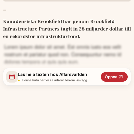
Kanadensiska Brookfield har genom Brookfield 
Infrastructure Partners tagit in 28 miljarder dollar till 
en rekordstor infrastrukturfond.
Lorem ipsum dolor sit amet. Est omnis iusto eos velit
nostrum et pariatur quod non. Consequuntur nemo id
dolores tempora ut quis quis eum.
Läs hela texten hos
Affärsvärlden
Öppna
•
Denna källa har vissa artiklar bakom läsvägg