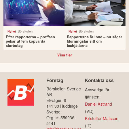
utmanar den etablerade synen
misslyckats"
Börskollen
Börskollen
Nyhet
Nyhet
Efter rapporterna – proffsen
Rapporterna är inne – nu säger
pekar ut fem köpvärda
Morningstar sitt om
storbolag
techjättarna
Visa fler
Företag
Kontakta oss
Börskollen Sverige
Ansvariga för
AB
tjänsten:
Ekvägen 6
Daniel Åstrand
141 30 Huddinge