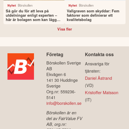
Börskollen
Börskollen
Nyhet
Nyhet
Så gör du för att leva på
Vallgraven som skyddar: Fem
utdelningar enligt experten –
faktorer som definierar ett
här är bolagen som kan lägga
kvalitetsbolag
grunden
Visa fler
Företag
Kontakta oss
Börskollen Sverige
Ansvariga för
AB
tjänsten:
Ekvägen 6
Daniel Åstrand
141 30 Huddinge
(VD)
Sverige
Org.nr: 559236-
Kristoffer Matsson
5141
(IT)
info@borskollen.se
Börskollen är en
del av FairValue FV
AB, org.nr: