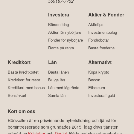
559187-7732
Investera
Aktier & Fonder
Börsen idag
Aktietips
Aktier för nybörjare
Investmentbolag
Fonder för nybörjare
Fondrobotar
Ränta på ränta
Bästa fonderna
Kreditkort
Lån
Alternativt
Bästa kreditkortet
Bästa lånen
Köpa krypto
Kreditkort för resor
Billiga lån
Bitcoin
Kreditkort med bonus
Lån med låg ränta
Ethereum
Bensinkort
Samla lån
Investera i guld
Kort om oss
Börskollen är en prisvinnande nyhetstidning och tjänst för
börsintresserade som grundades 2015. Idag drivs tjänsten
primärt av
Kristoffer
och
Daniel
. Båda har stor erfarenhet av