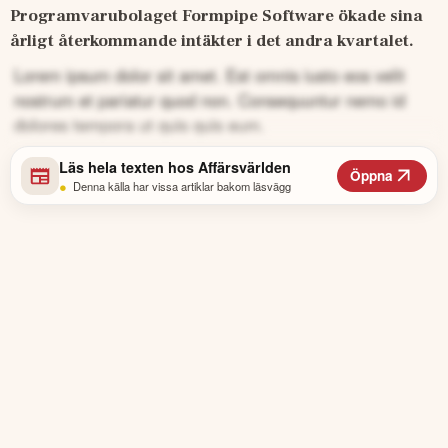
Programvarubolaget Formpipe Software ökade sina 
årligt återkommande intäkter i det andra kvartalet.
Lorem ipsum dolor sit amet. Est omnis iusto eos velit
nostrum et pariatur quod non. Consequuntur nemo id
dolores tempora ut quis quis eum.
Läs hela texten hos
Affärsvärlden
Öppna
•
Denna källa har vissa artiklar bakom läsvägg