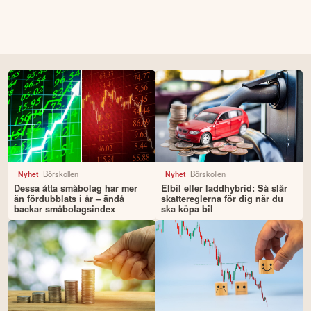
Börskollen
Börskollen
Nyhet
Nyhet
Dessa åtta småbolag har mer
Elbil eller laddhybrid: Så slår
än fördubblats i år – ändå
skattereglerna för dig när du
backar småbolagsindex
ska köpa bil